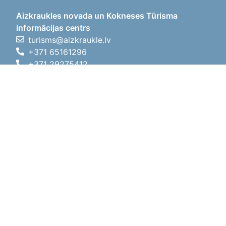
Aizkraukles novada un Kokneses Tūrisma
informācijas centrs
turisms@aizkraukle.lv
+371 65161296
+371 29275412
1905.gada iela 7, Koknese,
Aizkraukles novads, LV-5113
Darba laiki
Darba laiki
01.05.2026 - 30.09.2026
P, O, T, C, P
09:00 - 18:00
Pusdienu laiks
12:00 - 13:00
S
10:00 - 15:00
Sv
11:00 - 14:00
01.10.2025 - 30.04.2026
P, O, T, C, P
08:00 - 17:00
Pusdienu laiks
12:00