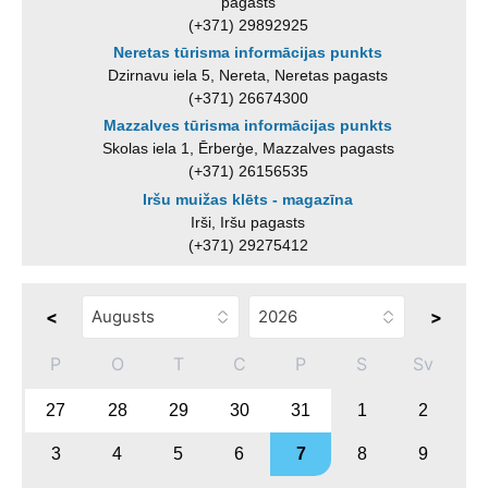
pagasts
(+371) 29892925
Neretas tūrisma informācijas punkts
Dzirnavu iela 5, Nereta, Neretas pagasts
(+371) 26674300
Mazzalves tūrisma informācijas punkts
Skolas iela 1, Ērberģe, Mazzalves pagasts
(+371) 26156535
Iršu muižas klēts - magazīna
Irši, Iršu pagasts
(+371) 29275412
<
>
P
O
T
C
P
S
Sv
27
28
29
30
31
1
2
3
4
5
6
7
8
9