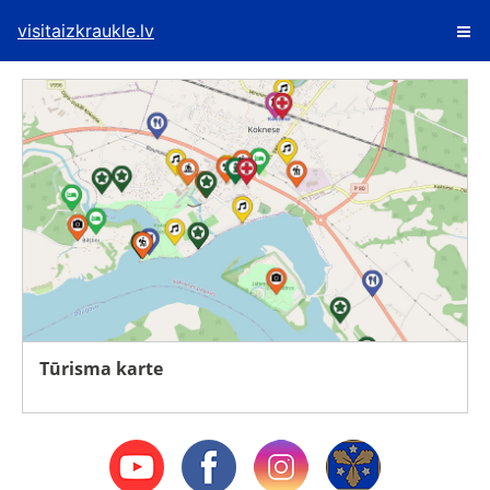
visitaizkraukle.lv
Tūrisma karte