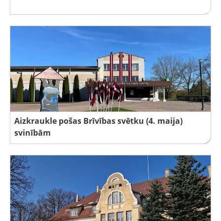
Aizkraukle pošas Brīvības svētku (4. maija)
svinībām