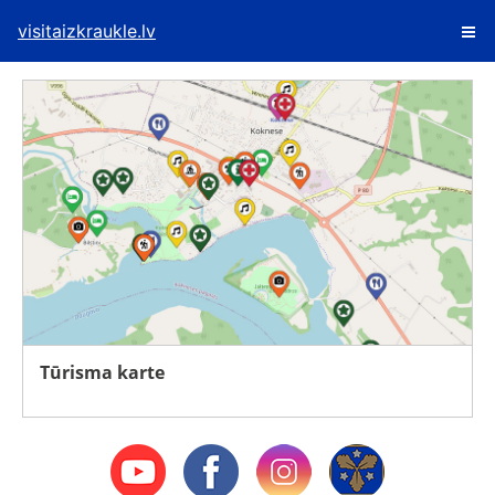
visitaizkraukle.lv
Tūrisma karte