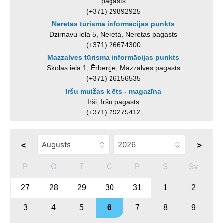
pagasts
(+371) 29892925
Neretas tūrisma informācijas punkts
Dzirnavu iela 5, Nereta, Neretas pagasts
(+371) 26674300
Mazzalves tūrisma informācijas punkts
Skolas iela 1, Ērberģe, Mazzalves pagasts
(+371) 26156535
Iršu muižas klēts - magazīna
Irši, Iršu pagasts
(+371) 29275412
<
>
P
O
T
C
P
S
Sv
27
28
29
30
31
1
2
3
4
5
6
7
8
9