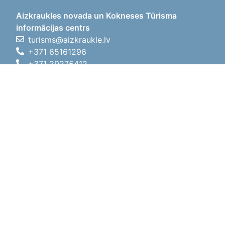
Aizkraukles novada un Kokneses Tūrisma
informācijas centrs
turisms@aizkraukle.lv
+371 65161296
+371 29275412
1905.gada iela 7, Koknese,
Aizkraukles novads, LV-5113
Darba laiki
Darba laiki
01.05.2026 - 30.09.2026
P, O, T, C, P
09:00 - 18:00
Pusdienu laiks
12:00 - 13:00
S
10:00 - 15:00
Sv
11:00 - 14:00
01.10.2025 - 30.04.2026
P, O, T, C, P
08:00 - 17:00
Pusdienu laiks
12:00