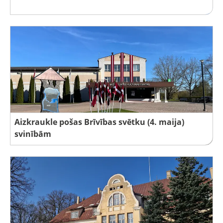
Aizkraukle pošas Brīvības svētku (4. maija)
svinībām