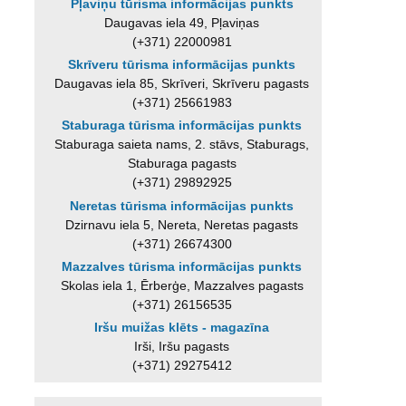
Pļaviņu tūrisma informācijas punkts
Daugavas iela 49, Pļaviņas
(+371) 22000981
Skrīveru tūrisma informācijas punkts
Daugavas iela 85, Skrīveri, Skrīveru pagasts
(+371) 25661983
Staburaga tūrisma informācijas punkts
Staburaga saieta nams, 2. stāvs, Staburags,
Staburaga pagasts
(+371) 29892925
Neretas tūrisma informācijas punkts
Dzirnavu iela 5, Nereta, Neretas pagasts
(+371) 26674300
Mazzalves tūrisma informācijas punkts
Skolas iela 1, Ērberģe, Mazzalves pagasts
(+371) 26156535
Iršu muižas klēts - magazīna
Irši, Iršu pagasts
(+371) 29275412