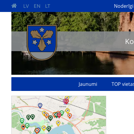
Noderīgi
LV
EN
LT
Ko
Jaunumi
TOP vieta