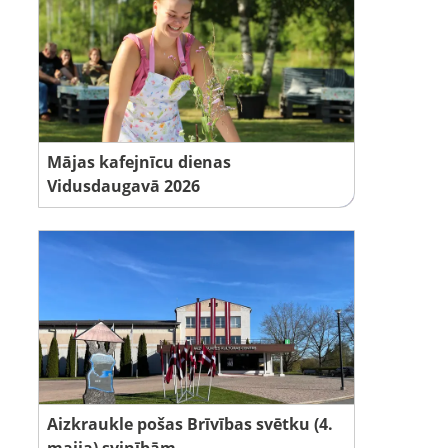
Mājas kafejnīcu dienas
Vidusdaugavā 2026
Aizkraukle pošas Brīvības svētku (4.
maija) svinībām