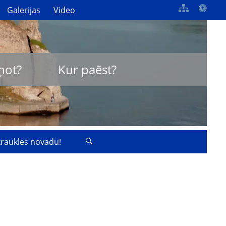
Galerijas
Video
ņot?
Kur paēst?
zkraukles novadu!