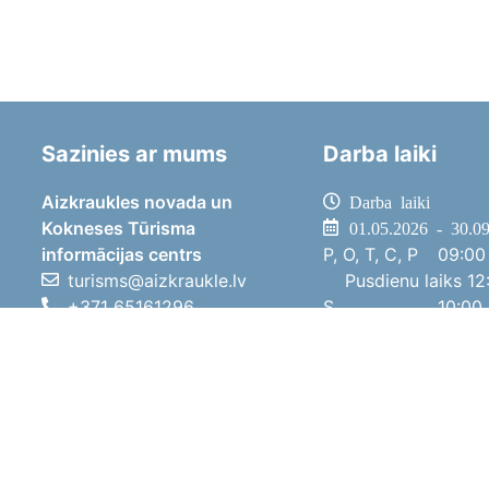
Sazinies ar mums
Darba laiki
Aizkraukles novada un
Darba laiki
Kokneses Tūrisma
01.05.2026 - 30.0
informācijas centrs
P, O, T, C, P
09:00 
turisms@aizkraukle.lv
Pusdienu laiks
12:
+371 65161296
S
10:00 
+371 29275412
Sv
11:00 
1905.gada iela 7, Koknese,
01.10.2025 - 30.0
Aizkraukles novads, LV-5113
P, O, T, C, P
08:00 
Pusdienu laiks
12:
S
10:00 
Sv
Brīvdi