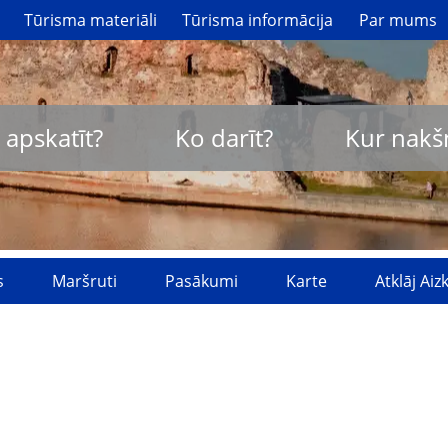
Tūrisma materiāli
Tūrisma informācija
Par mums
 apskatīt?
Ko darīt?
Kur nakš
s
Maršruti
Pasākumi
Karte
Atklāj Ai