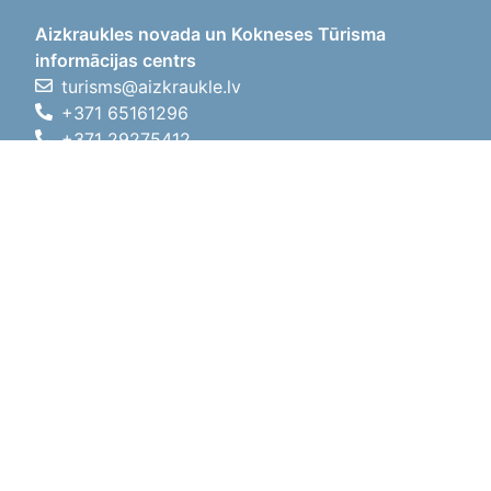
Aizkraukles novada un Kokneses Tūrisma
informācijas centrs
turisms@aizkraukle.lv
+371 65161296
+371 29275412
1905.gada iela 7, Koknese,
Aizkraukles novads, LV-5113
Darba laiki
Darba laiki
01.05.2026 - 30.09.2026
P, O, T, C, P
09:00 - 18:00
Pusdienu laiks
12:00 - 13:00
S
10:00 - 15:00
Sv
11:00 - 14:00
01.10.2025 - 30.04.2026
P, O, T, C, P
08:00 - 17:00
Pusdienu laiks
12:00