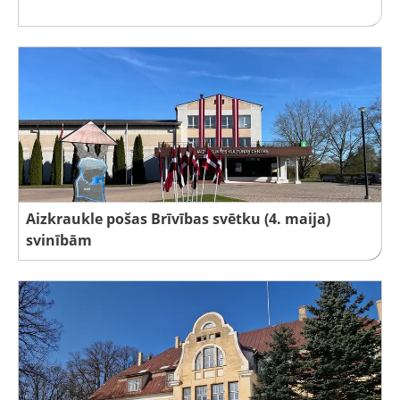
Aizkraukle pošas Brīvības svētku (4. maija)
svinībām