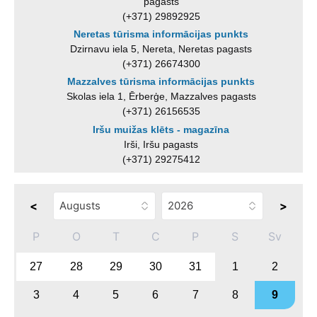
pagasts
(+371) 29892925
Neretas tūrisma informācijas punkts
Dzirnavu iela 5, Nereta, Neretas pagasts
(+371) 26674300
Mazzalves tūrisma informācijas punkts
Skolas iela 1, Ērberģe, Mazzalves pagasts
(+371) 26156535
Iršu muižas klēts - magazīna
Irši, Iršu pagasts
(+371) 29275412
<
>
P
O
T
C
P
S
Sv
27
28
29
30
31
1
2
3
4
5
6
7
8
9