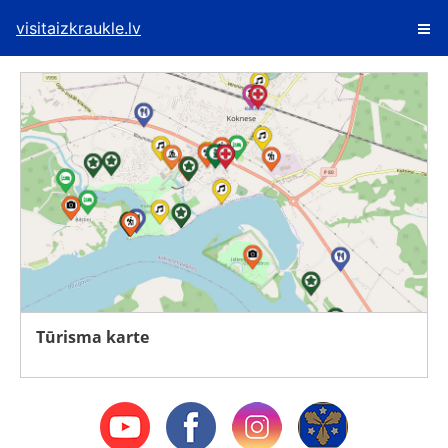
visitaizkraukle.lv
Tūrisma karte