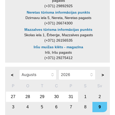
pagasts
(+371) 29892925
Neretas tūrisma informācijas punkts
Dzirnavu iela 5, Nereta, Neretas pagasts
(+371) 26674300
Mazzalves tūrisma informācijas punkts
Skolas iela 1, Ērberģe, Mazzalves pagasts
(+371) 26156535
Iršu muižas klēts - magazīna
Irši, Iršu pagasts
(+371) 29275412
<
>
P
O
T
C
P
S
Sv
27
28
29
30
31
1
2
3
4
5
6
7
8
9