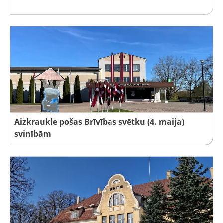
Aizkraukle pošas Brīvības svētku (4. maija)
svinībām