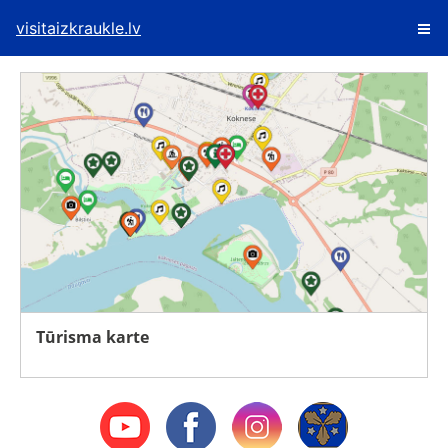
visitaizkraukle.lv
Tūrisma karte