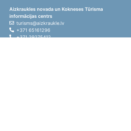
Aizkraukles novada un Kokneses Tūrisma
informācijas centrs
turisms@aizkraukle.lv
+371 65161296
+371 29275412
1905.gada iela 7, Koknese,
Aizkraukles novads, LV-5113
Darba laiki
Darba laiki
01.05.2026 - 30.09.2026
P, O, T, C, P
09:00 - 18:00
Pusdienu laiks
12:00 - 13:00
S
10:00 - 15:00
Sv
11:00 - 14:00
01.10.2025 - 30.04.2026
P, O, T, C, P
08:00 - 17:00
Pusdienu laiks
12:00