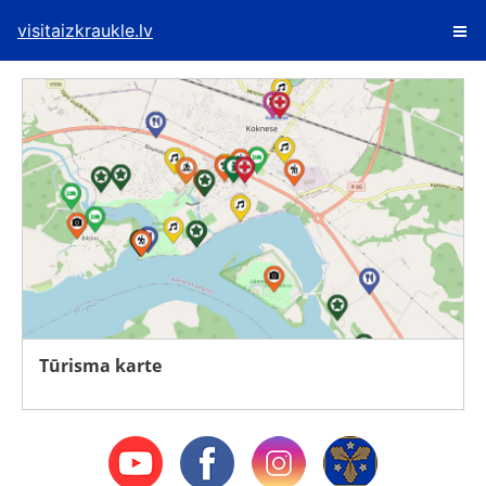
visitaizkraukle.lv
Tūrisma karte