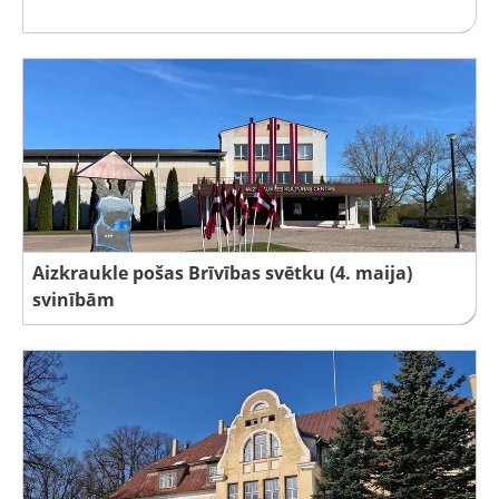
Aizkraukle pošas Brīvības svētku (4. maija)
svinībām