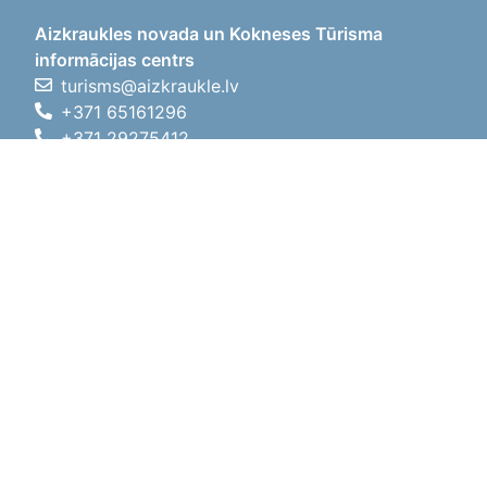
Aizkraukles novada un Kokneses Tūrisma
informācijas centrs
turisms@aizkraukle.lv
+371 65161296
+371 29275412
1905.gada iela 7, Koknese,
Aizkraukles novads, LV-5113
Darba laiki
Darba laiki
01.05.2026 - 30.09.2026
P, O, T, C, P
09:00 - 18:00
Pusdienu laiks
12:00 - 13:00
S
10:00 - 15:00
Sv
11:00 - 14:00
01.10.2025 - 30.04.2026
P, O, T, C, P
08:00 - 17:00
Pusdienu laiks
12:00