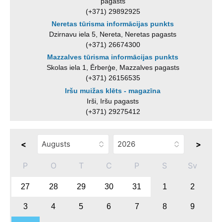
pagasts
(+371) 29892925
Neretas tūrisma informācijas punkts
Dzirnavu iela 5, Nereta, Neretas pagasts
(+371) 26674300
Mazzalves tūrisma informācijas punkts
Skolas iela 1, Ērberģe, Mazzalves pagasts
(+371) 26156535
Iršu muižas klēts - magazīna
Irši, Iršu pagasts
(+371) 29275412
<
>
P
O
T
C
P
S
Sv
27
28
29
30
31
1
2
3
4
5
6
7
8
9