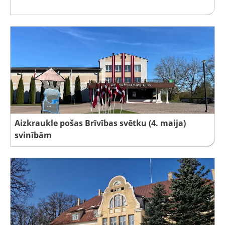
Aizkraukle pošas Brīvības svētku (4. maija)
svinībām