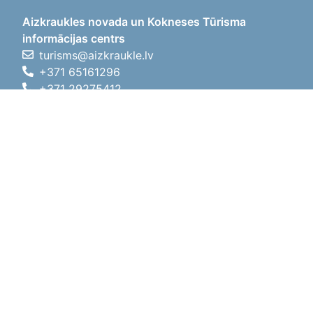
Aizkraukles novada un Kokneses Tūrisma
informācijas centrs
turisms@aizkraukle.lv
+371 65161296
+371 29275412
1905.gada iela 7, Koknese,
Aizkraukles novads, LV-5113
Darba laiki
Darba laiki
01.05.2026 - 30.09.2026
P, O, T, C, P
09:00 - 18:00
Pusdienu laiks
12:00 - 13:00
S
10:00 - 15:00
Sv
11:00 - 14:00
01.10.2025 - 30.04.2026
P, O, T, C, P
08:00 - 17:00
Pusdienu laiks
12:00