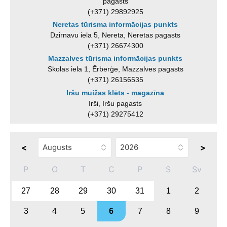
pagasts
(+371) 29892925
Neretas tūrisma informācijas punkts
Dzirnavu iela 5, Nereta, Neretas pagasts
(+371) 26674300
Mazzalves tūrisma informācijas punkts
Skolas iela 1, Ērberģe, Mazzalves pagasts
(+371) 26156535
Iršu muižas klēts - magazīna
Irši, Iršu pagasts
(+371) 29275412
<
>
P
O
T
C
P
S
Sv
27
28
29
30
31
1
2
3
4
5
6
7
8
9