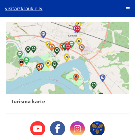
visitaizkraukle.lv
Tūrisma karte