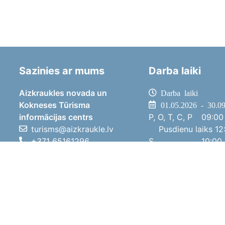
Sazinies ar mums
Darba laiki
Aizkraukles novada un
Darba laiki
Kokneses Tūrisma
01.05.2026 - 30.0
informācijas centrs
P, O, T, C, P
09:00 
turisms@aizkraukle.lv
Pusdienu laiks
12:
+371 65161296
S
10:00 
+371 29275412
Sv
11:00 
1905.gada iela 7, Koknese,
01.10.2025 - 30.0
Aizkraukles novads, LV-5113
P, O, T, C, P
08:00 
Pusdienu laiks
12:
S
10:00 
Sv
Brīvdi