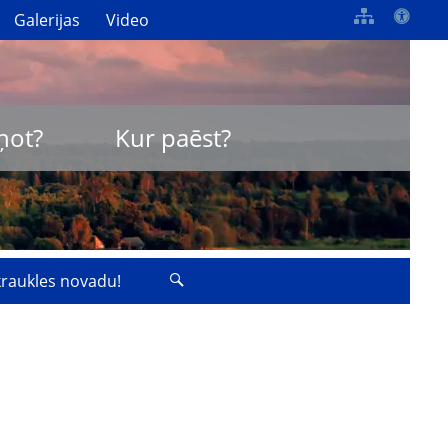
Galerijas
Video
ņot?
Kur paēst?
zkraukles novadu!