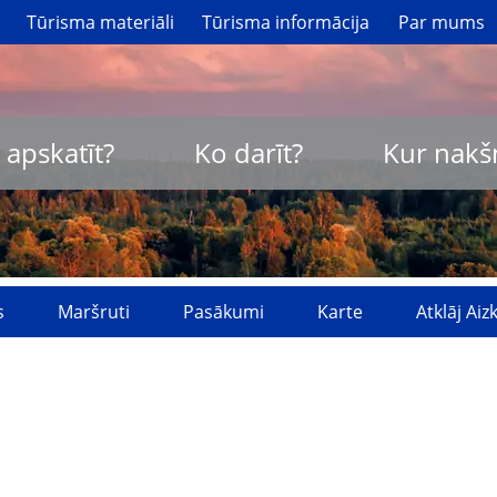
Tūrisma materiāli
Tūrisma informācija
Par mums
 apskatīt?
Ko darīt?
Kur nakš
s
Maršruti
Pasākumi
Karte
Atklāj Ai