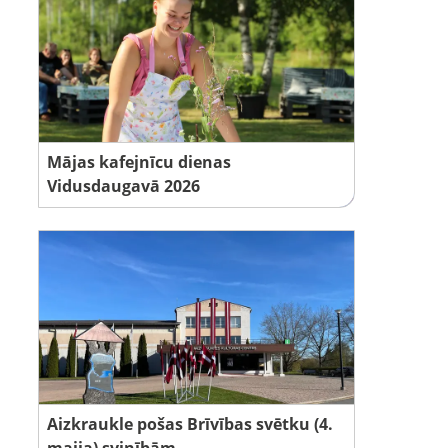
Mājas kafejnīcu dienas
Vidusdaugavā 2026
Aizkraukle pošas Brīvības svētku (4.
maija) svinībām