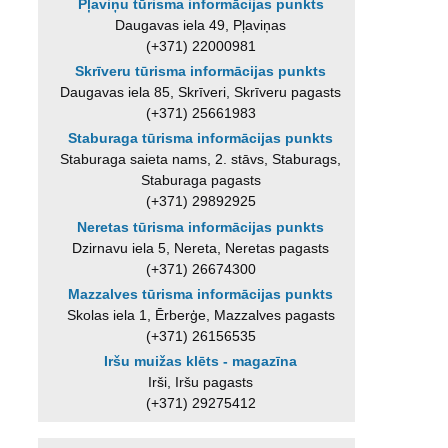
Pļaviņu tūrisma informācijas punkts
Daugavas iela 49, Pļaviņas
(+371) 22000981
Skrīveru tūrisma informācijas punkts
Daugavas iela 85, Skrīveri, Skrīveru pagasts
(+371) 25661983
Staburaga tūrisma informācijas punkts
Staburaga saieta nams, 2. stāvs, Staburags,
Staburaga pagasts
(+371) 29892925
Neretas tūrisma informācijas punkts
Dzirnavu iela 5, Nereta, Neretas pagasts
(+371) 26674300
Mazzalves tūrisma informācijas punkts
Skolas iela 1, Ērberģe, Mazzalves pagasts
(+371) 26156535
Iršu muižas klēts - magazīna
Irši, Iršu pagasts
(+371) 29275412