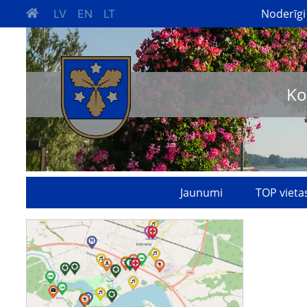
Noderīgi
LV
EN
LT
Ko
Jaunumi
TOP vieta