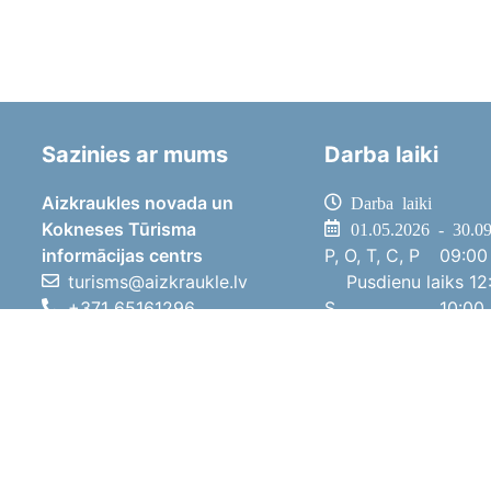
Sazinies ar mums
Darba laiki
Aizkraukles novada un
Darba laiki
Kokneses Tūrisma
01.05.2026 - 30.0
informācijas centrs
P, O, T, C, P
09:00 
turisms@aizkraukle.lv
Pusdienu laiks
12:
+371 65161296
S
10:00 
+371 29275412
Sv
11:00 
1905.gada iela 7, Koknese,
01.10.2025 - 30.0
Aizkraukles novads, LV-5113
P, O, T, C, P
08:00 
Pusdienu laiks
12:
S
10:00 
Sv
Brīvdi