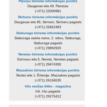
Pļaviņu tūrisma informācijas punkts
Daugavas iela 49, Pļaviņas
(+371) 22000981
Skrīveru tūrisma informācijas punkts
Daugavas iela 85, Skrīveri, Skrīveru pagasts
(+371) 25661983
Staburaga tūrisma informācijas punkts
Staburaga saieta nams, 2. stāvs, Staburags,
Staburaga pagasts
(+371) 29892925
Neretas tūrisma informācijas punkts
Dzirnavu iela 5, Nereta, Neretas pagasts
(+371) 26674300
Mazzalves tūrisma informācijas punkts
Skolas iela 1, Ērberģe, Mazzalves pagasts
(+371) 26156535
Iršu muižas klēts - magazīna
Irši, Iršu pagasts
(+371) 29275412