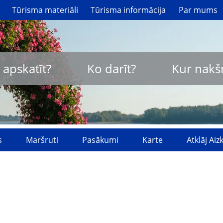
Tūrisma materiāli
Tūrisma informācija
Par mums
 apskatīt?
Ko darīt?
Kur nakš
s
Maršruti
Pasākumi
Karte
Atklāj Ai