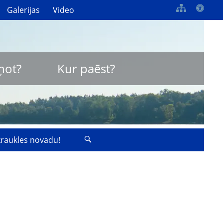
Galerijas
Video
ņot?
Kur paēst?
zkraukles novadu!