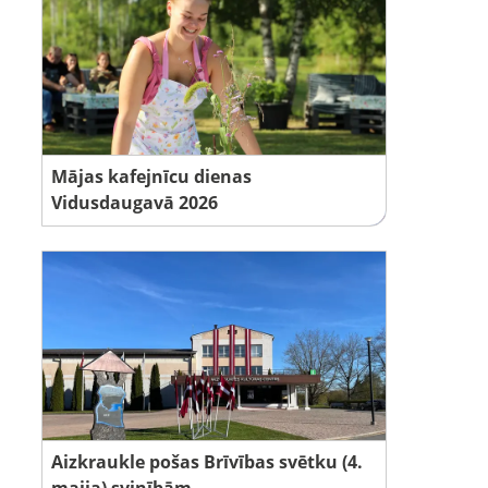
Mājas kafejnīcu dienas
Vidusdaugavā 2026
Aizkraukle pošas Brīvības svētku (4.
maija) svinībām