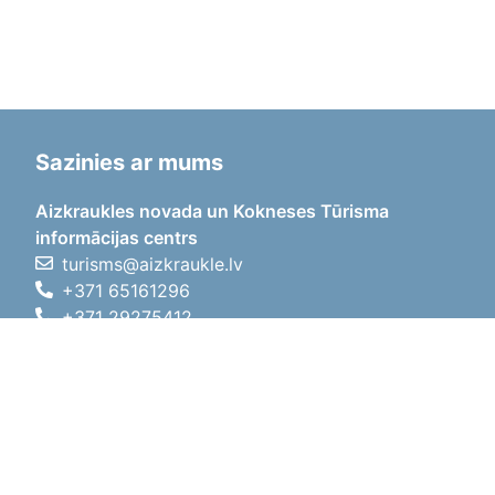
Sazinies ar mums
Aizkraukles novada un Kokneses Tūrisma
informācijas centrs
turisms@aizkraukle.lv
+371 65161296
+371 29275412
1905.gada iela 7, Koknese,
Aizkraukles novads, LV-5113
Darba laiki
Darba laiki
01.05.2026 - 30.09.2026