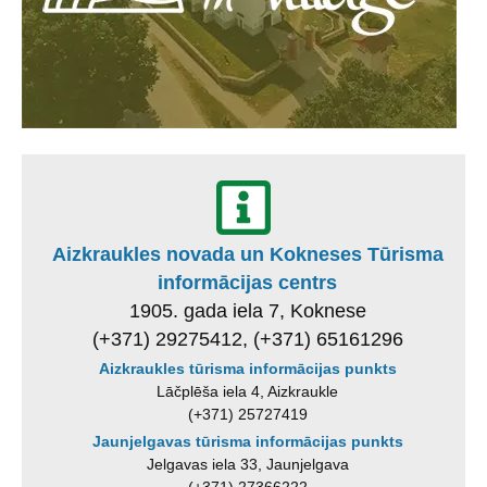
Aizkraukles novada un Kokneses Tūrisma
informācijas centrs
1905. gada iela 7, Koknese
(+371) 29275412, (+371) 65161296
Aizkraukles tūrisma informācijas punkts
Lāčplēša iela 4, Aizkraukle
(+371) 25727419
Jaunjelgavas tūrisma informācijas punkts
Jelgavas iela 33, Jaunjelgava