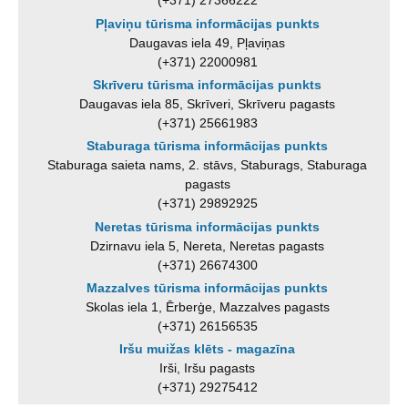
(+371) 27366222
Pļaviņu tūrisma informācijas punkts
Daugavas iela 49, Pļaviņas
(+371) 22000981
Skrīveru tūrisma informācijas punkts
Daugavas iela 85, Skrīveri, Skrīveru pagasts
(+371) 25661983
Staburaga tūrisma informācijas punkts
Staburaga saieta nams, 2. stāvs, Staburags, Staburaga
pagasts
(+371) 29892925
Neretas tūrisma informācijas punkts
Dzirnavu iela 5, Nereta, Neretas pagasts
(+371) 26674300
Mazzalves tūrisma informācijas punkts
Skolas iela 1, Ērberģe, Mazzalves pagasts
(+371) 26156535
Iršu muižas klēts - magazīna
Irši, Iršu pagasts
(+371) 29275412