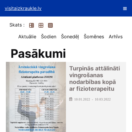
visitaizkraukle.lv
Skats :
Aktuālie
Šodien
Šonedēļ
Šomēnes
Arhīvs
Pasākumi
Turpinās attālināti
vingrošanas
nodarbības kopā
ar fizioterapeitu
10.01.2022 - 10.03.2022