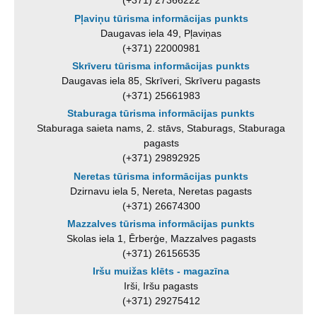
(+371) 27366222
Pļaviņu tūrisma informācijas punkts
Daugavas iela 49, Pļaviņas
(+371) 22000981
Skrīveru tūrisma informācijas punkts
Daugavas iela 85, Skrīveri, Skrīveru pagasts
(+371) 25661983
Staburaga tūrisma informācijas punkts
Staburaga saieta nams, 2. stāvs, Staburags, Staburaga
pagasts
(+371) 29892925
Neretas tūrisma informācijas punkts
Dzirnavu iela 5, Nereta, Neretas pagasts
(+371) 26674300
Mazzalves tūrisma informācijas punkts
Skolas iela 1, Ērberģe, Mazzalves pagasts
(+371) 26156535
Iršu muižas klēts - magazīna
Irši, Iršu pagasts
(+371) 29275412