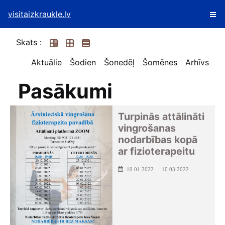
visitaizkraukle.lv
Skats :
Aktuālie
Šodien
Šonedēļ
Šomēnes
Arhīvs
Pasākumi
Turpinās attālināti
vingrošanas
nodarbības kopā
ar fizioterapeitu
10.01.2022 - 10.03.2022