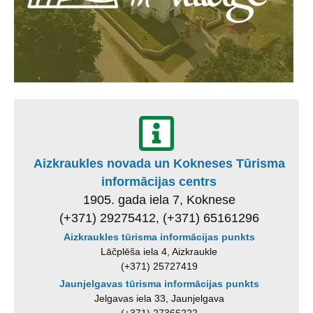
Aizkraukles novada un Kokneses Tūrisma
informācijas centrs
1905. gada iela 7, Koknese
(+371) 29275412, (+371) 65161296
Aizkraukles tūrisma informācijas punkts
Lāčplēša iela 4, Aizkraukle
(+371) 25727419
Jaunjelgavas tūrisma informācijas punkts
Jelgavas iela 33, Jaunjelgava