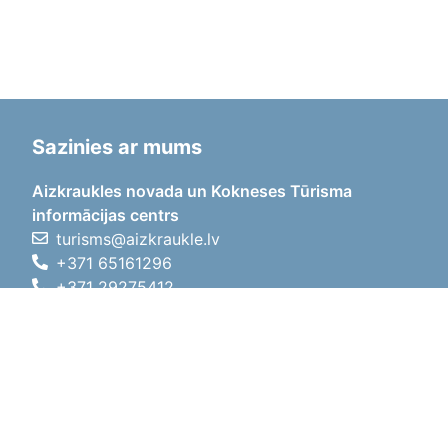
Sazinies ar mums
Aizkraukles novada un Kokneses Tūrisma
informācijas centrs
turisms@aizkraukle.lv
+371 65161296
+371 29275412
1905.gada iela 7, Koknese,
Aizkraukles novads, LV-5113
Darba laiki
Darba laiki
01.05.2026 - 30.09.2026