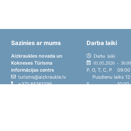
Sazinies ar mums
Darba laiki
Aizkraukles novada un
Darba laiki
Kokneses Tūrisma
01.05.2026 - 30.0
informācijas centrs
P, O, T, C, P
09:00 
turisms@aizkraukle.lv
Pusdienu laiks
12:
+371 65161296
S
10:00 
+371 29275412
Sv
11:00 
1905.gada iela 7, Koknese,
01.10.2025 - 30.0
Aizkraukles novads, LV-5113
P, O, T, C, P
08:00 
Pusdienu laiks
12:
S
10:00 
Sv
Brīvdi