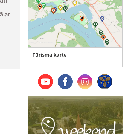
āti
ā ar
Tūrisma karte