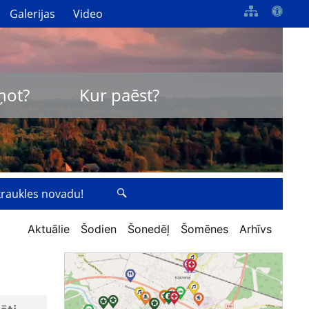
Galerijas
Video
ņot?
Kur paēst?
zkraukles novadu!
Aktuālie
Šodien
Šonedēļ
Šomēnes
Arhīvs