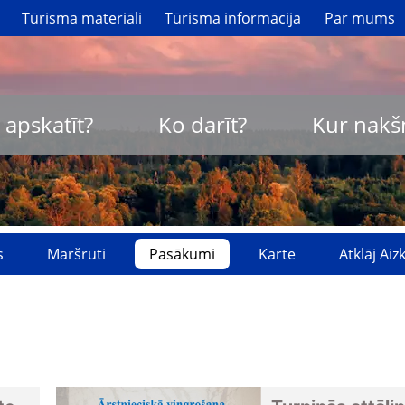
Tūrisma materiāli
Tūrisma informācija
Par mums
 apskatīt?
Ko darīt?
Kur nakš
s
Maršruti
Pasākumi
Karte
Atklāj Ai