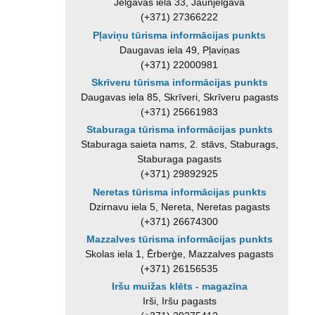
Jelgavas iela 33, Jaunjelgava
(+371) 27366222
Pļaviņu tūrisma informācijas punkts
Daugavas iela 49, Pļaviņas
(+371) 22000981
Skrīveru tūrisma informācijas punkts
Daugavas iela 85, Skrīveri, Skrīveru pagasts
(+371) 25661983
Staburaga tūrisma informācijas punkts
Staburaga saieta nams, 2. stāvs, Staburags,
Staburaga pagasts
(+371) 29892925
Neretas tūrisma informācijas punkts
Dzirnavu iela 5, Nereta, Neretas pagasts
(+371) 26674300
Mazzalves tūrisma informācijas punkts
Skolas iela 1, Ērberģe, Mazzalves pagasts
(+371) 26156535
Iršu muižas klēts - magazīna
Irši, Iršu pagasts