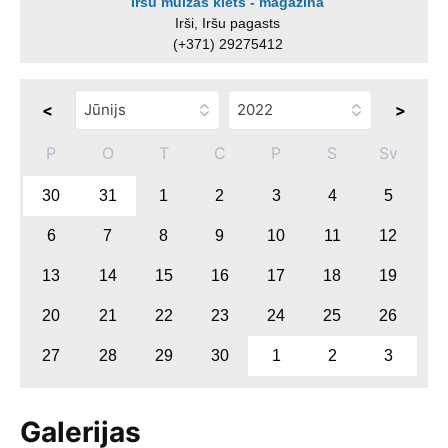
Iršu muižas klēts - magazīna
Irši, Iršu pagasts
(+371) 29275412
<
>
P
O
T
C
P
S
Sv
30
31
1
2
3
4
5
6
7
8
9
10
11
12
13
14
15
16
17
18
19
20
21
22
23
24
25
26
27
28
29
30
1
2
3
Galerijas