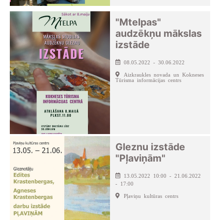
"Mtelpas"
audzēkņu mākslas
izstāde
08.05.2022 - 30.06.2022
Aizkraukles novada un Kokneses
Tūrisma informācijas centrs
Gleznu izstāde
"Pļaviņām"
13.05.2022 10:00 - 21.06.2022
- 17:00
Pļaviņu kultūras centrs