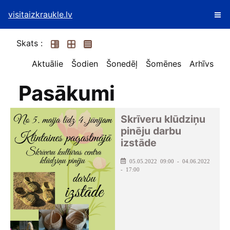
visitaizkraukle.lv
Skats :
Aktuālie
Šodien
Šonedēļ
Šomēnes
Arhīvs
Pasākumi
Skrīveru klūdziņu
pinēju darbu
izstāde
05.05.2022 09:00 - 04.06.2022
- 17:00