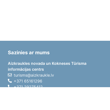
Sazinies ar mums
Aizkraukles novada un Kokneses Tūrisma
informācijas centrs
turisms@aizkraukle.lv
+371 65161296
+371 29275412
1905.gada iela 7, Koknese,
Aizkraukles novads, LV-5113
Darba laiki