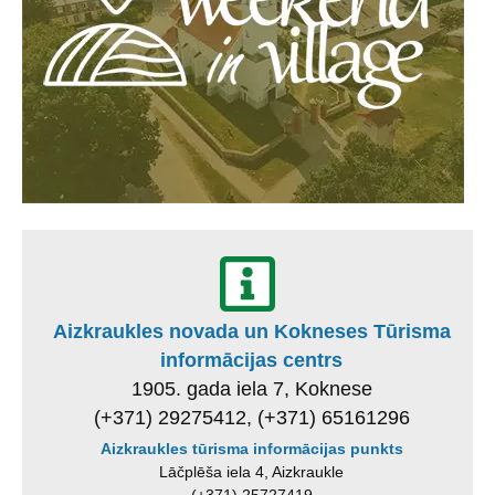
Aizkraukles novada un Kokneses Tūrisma
informācijas centrs
1905. gada iela 7, Koknese
(+371) 29275412, (+371) 65161296
Aizkraukles tūrisma informācijas punkts
Lāčplēša iela 4, Aizkraukle
(+371) 25727419