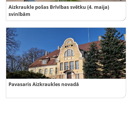
Aizkraukle pošas Brīvības svētku (4. maija)
svinībām
Pavasaris Aizkraukles novadā