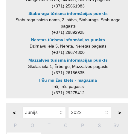
(+371) 25661983
Staburaga tūrisma informācijas punkts
Staburaga saieta nams, 2. stāvs, Staburags, Staburaga
pagasts
(+371) 29892925
Neretas tūrisma informācijas punkts
Dzirnavu iela 5, Nereta, Neretas pagasts
(+371) 26674300
Mazzalves tūrisma informācijas punkts
Skolas iela 1, Ērberģe, Mazzalves pagasts
(+371) 26156535
Iršu muižas klēts - magazīna
Irši, Iršu pagasts
(+371) 29275412
<
>
P
O
T
C
P
S
Sv