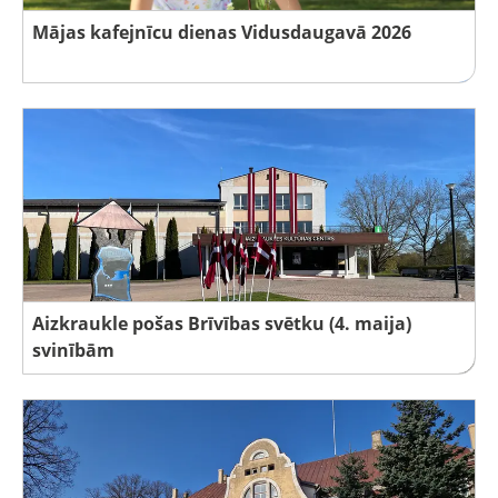
Mājas kafejnīcu dienas Vidusdaugavā 2026
Aizkraukle pošas Brīvības svētku (4. maija)
svinībām