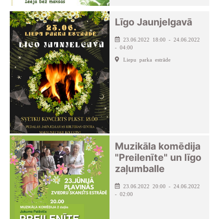
Līgo Jaunjelgavā
23.06.2022 18:00 - 24.06.2022
- 04:00
Liepu parka estrāde
Muzikāla komēdija
"Preilenīte" un līgo
zaļumballe
23.06.2022 20:00 - 24.06.2022
- 02:00