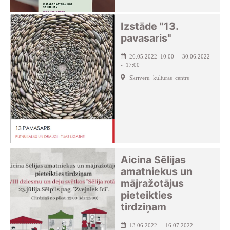
Izstāde "13.
pavasaris"
26.05.2022 10:00 - 30.06.2022
- 17:00
Skrīveru kultūras centrs
Aicina Sēlijas
amatniekus un
mājražotājus
pieteikties
tirdziņam
13.06.2022 - 16.07.2022