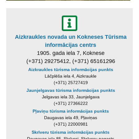
Aizkraukles novada un Kokneses Tūrisma
informācijas centrs
1905. gada iela 7, Koknese
(+371) 29275412, (+371) 65161296
Aizkraukles tūrisma informācijas punkts
Lāčplēša iela 4, Aizkraukle
(+371) 25727419
Jaunjelgavas tūrisma informācijas punkts
Jelgavas iela 33, Jaunjelgava
(+371) 27366222
Pļaviņu tūrisma informācijas punkts
Daugavas iela 49, Pļaviņas
(+371) 22000981
Skrīveru tūrisma informācijas punkts
Daugavas iela 85, Skrīveri, Skrīveru pagasts