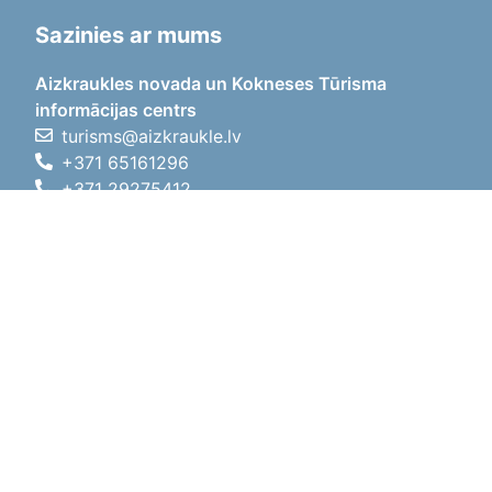
Sazinies ar mums
Aizkraukles novada un Kokneses Tūrisma
informācijas centrs
turisms@aizkraukle.lv
+371 65161296
+371 29275412
1905.gada iela 7, Koknese,
Aizkraukles novads, LV-5113
Darba laiki
Darba laiki
01.05.2026 - 30.09.2026
P, O, T, C, P
09:00 - 18:00
Pusdienu laiks
12:00 - 13:00
S
10:00 - 15:00
Sv
11:00 - 14:00