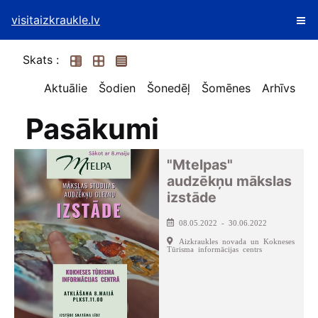
visitaizkraukle.lv
Skats :
Aktuālie
Šodien
Šonedēļ
Šomēnes
Arhīvs
Pasākumi
"Mtelpas"
audzēkņu mākslas
izstāde
08.05.2022 - 30.06.2022
Aizkraukles novada un Kokneses
Tūrisma informācijas centrs