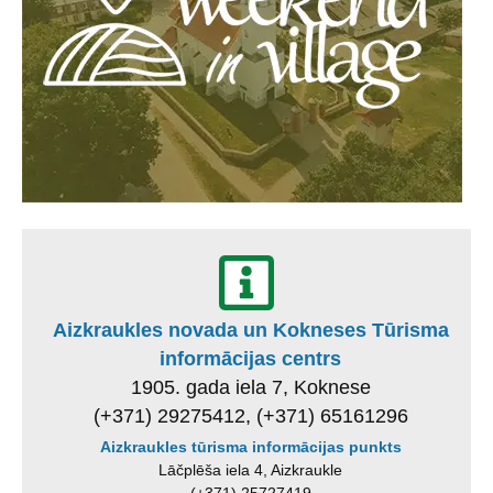
Aizkraukles novada un Kokneses Tūrisma
informācijas centrs
1905. gada iela 7, Koknese
(+371) 29275412, (+371) 65161296
Aizkraukles tūrisma informācijas punkts
Lāčplēša iela 4, Aizkraukle
(+371) 25727419