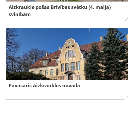
Aizkraukle pošas Brīvības svētku (4. maija)
svinībām
Pavasaris Aizkraukles novadā