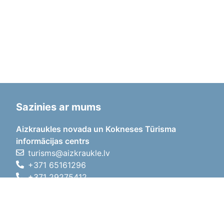
Sazinies ar mums
Aizkraukles novada un Kokneses Tūrisma
informācijas centrs
turisms@aizkraukle.lv
+371 65161296
+371 29275412
1905.gada iela 7, Koknese,
Aizkraukles novads, LV-5113
Darba laiki