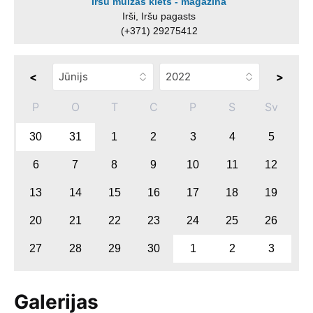
Iršu muižas klēts - magazīna
Irši, Iršu pagasts
(+371) 29275412
<
>
P
O
T
C
P
S
Sv
30
31
1
2
3
4
5
6
7
8
9
10
11
12
13
14
15
16
17
18
19
20
21
22
23
24
25
26
27
28
29
30
1
2
3
Galerijas