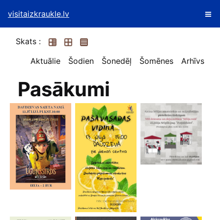
visitaizkraukle.lv
Skats :
Aktuālie
Šodien
Šonedēļ
Šomēnes
Arhīvs
Pasākumi