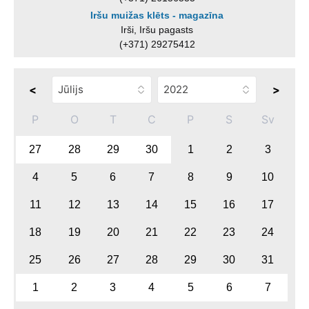
Iršu muižas klēts - magazīna
Irši, Iršu pagasts
(+371) 29275412
<
>
P
O
T
C
P
S
Sv
27
28
29
30
1
2
3
4
5
6
7
8
9
10
11
12
13
14
15
16
17
18
19
20
21
22
23
24
25
26
27
28
29
30
31
1
2
3
4
5
6
7