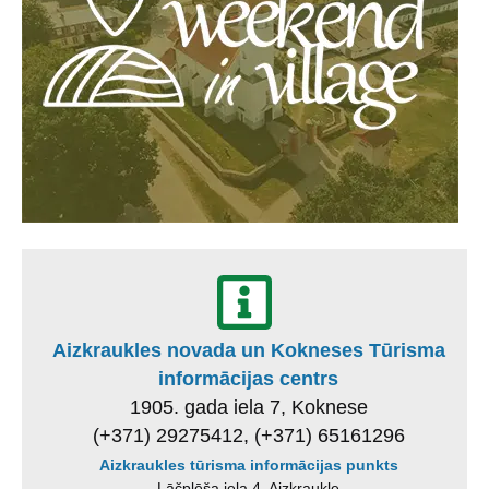
Aizkraukles novada un Kokneses Tūrisma
informācijas centrs
1905. gada iela 7, Koknese
(+371) 29275412, (+371) 65161296
Aizkraukles tūrisma informācijas punkts
Lāčplēša iela 4, Aizkraukle