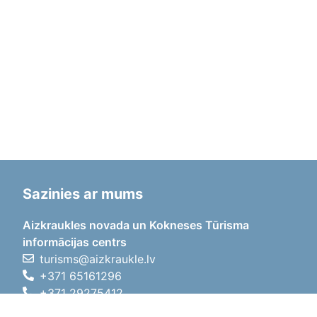
Sazinies ar mums
Aizkraukles novada un Kokneses Tūrisma
informācijas centrs
turisms@aizkraukle.lv
+371 65161296
+371 29275412
1905.gada iela 7, Koknese,