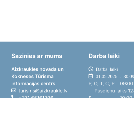
Sazinies ar mums
Darba laiki
Aizkraukles novada un
Darba laiki
Kokneses Tūrisma
01.05.2026 - 30.0
informācijas centrs
P, O, T, C, P
09:00 
turisms@aizkraukle.lv
Pusdienu laiks
12:
+371 65161296
S
10:00 
+371 29275412
Sv
11:00 
1905.gada iela 7, Koknese,
01.10.2025 - 30.0
Aizkraukles novads, LV-5113
P, O, T, C, P
08:00 
Pusdienu laiks
12:
S
10:00 