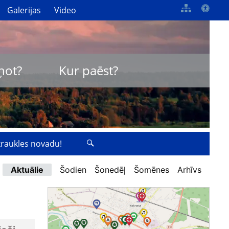
Galerijas
Video
ņot?
Kur paēst?
zkraukles novadu!
Aktuālie
Šodien
Šonedēļ
Šomēnes
Arhīvs