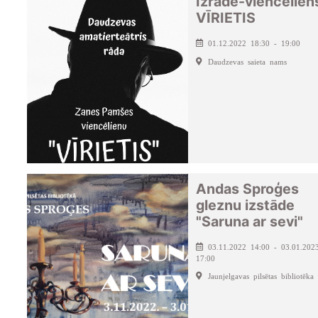
Izrāde-viencēlien
VĪRIETIS
01.12.2022 18:30 - 19:00
Daudzevas saieta nams
Andas Sproģes
gleznu izstāde
"Saruna ar sevi"
03.11.2022 14:00 - 03.01.202
17:00
Jaunjelgavas pilsētas bibliotēka