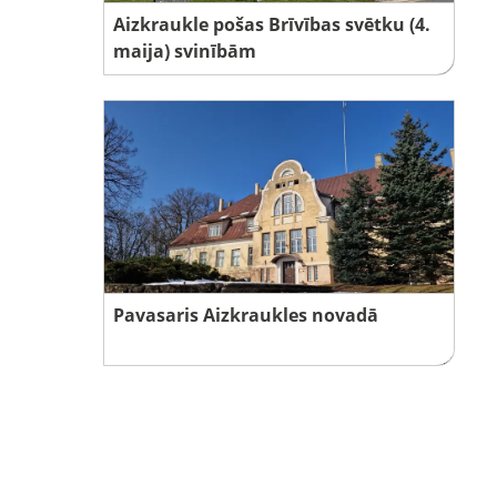
Aizkraukle pošas Brīvības svētku (4.
maija) svinībām
Pavasaris Aizkraukles novadā