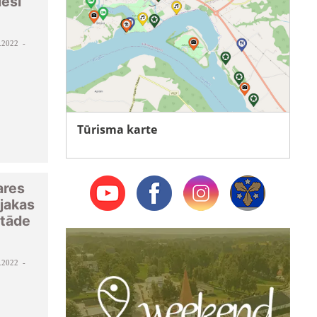
ieši
.2022 -
Tūrisma karte
ares
jakas
stāde
.2022 -