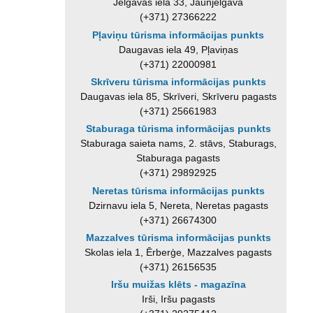
Jelgavas iela 33, Jaunjelgava
(+371) 27366222
Pļaviņu tūrisma informācijas punkts
Daugavas iela 49, Pļaviņas
(+371) 22000981
Skrīveru tūrisma informācijas punkts
Daugavas iela 85, Skrīveri, Skrīveru pagasts
(+371) 25661983
Staburaga tūrisma informācijas punkts
Staburaga saieta nams, 2. stāvs, Staburags,
Staburaga pagasts
(+371) 29892925
Neretas tūrisma informācijas punkts
Dzirnavu iela 5, Nereta, Neretas pagasts
(+371) 26674300
Mazzalves tūrisma informācijas punkts
Skolas iela 1, Ērberģe, Mazzalves pagasts
(+371) 26156535
Iršu muižas klēts - magazīna
Irši, Iršu pagasts