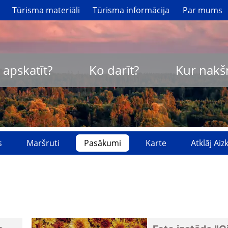
Tūrisma materiāli
Tūrisma informācija
Par mums
 apskatīt?
Ko darīt?
Kur nakš
s
Maršruti
Pasākumi
Karte
Atklāj Ai