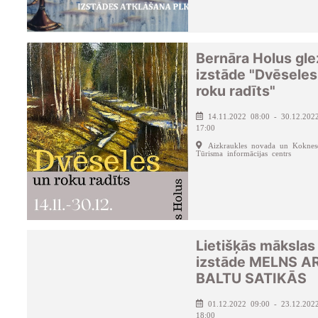
Bernāra Holus gl
izstāde "Dvēseles
roku radīts"
14.11.2022 08:00 - 30.12.202
17:00
Aizkraukles novada un Koknes
Tūrisma informācijas centrs
Lietišķās mākslas
izstāde MELNS A
BALTU SATIKĀS
01.12.2022 09:00 - 23.12.202
18:00