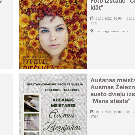
s
Foto izstāde "C
klāt"
31.10.2022 10:00 - 31.12
17:00
Staburaga saieta nams
Aušanas meist
Ausmas Železn
austo dvieļu iz
"Mans stāsts"
3 -
10.11.2022 10:00 - 10.12
17:00