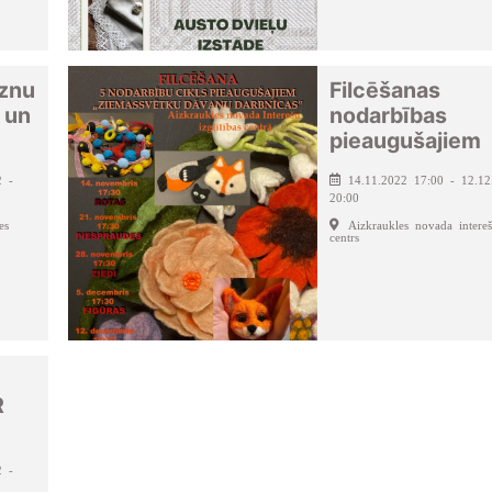
eznu
Filcēšanas
 un
nodarbības
pieaugušajiem
2 -
14.11.2022 17:00 - 12.12
20:00
es
Aizkraukles novada interešu
centrs
R
2 -