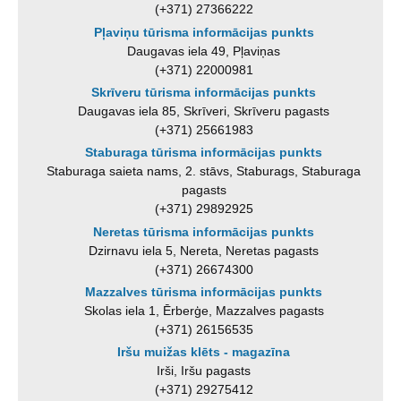
(+371) 27366222
Pļaviņu tūrisma informācijas punkts
Daugavas iela 49, Pļaviņas
(+371) 22000981
Skrīveru tūrisma informācijas punkts
Daugavas iela 85, Skrīveri, Skrīveru pagasts
(+371) 25661983
Staburaga tūrisma informācijas punkts
Staburaga saieta nams, 2. stāvs, Staburags, Staburaga
pagasts
(+371) 29892925
Neretas tūrisma informācijas punkts
Dzirnavu iela 5, Nereta, Neretas pagasts
(+371) 26674300
Mazzalves tūrisma informācijas punkts
Skolas iela 1, Ērberģe, Mazzalves pagasts
(+371) 26156535
Iršu muižas klēts - magazīna
Irši, Iršu pagasts
(+371) 29275412