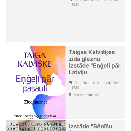
- 18:00
Taigas Kalvišķes
zīda gleznu
izstāde "Eņģeli pār
Latviju
06.12.2022 10:00 - 01.02.2023
- 17:00
Sērenes bibliotēka
Izstāde "Bēnīšu