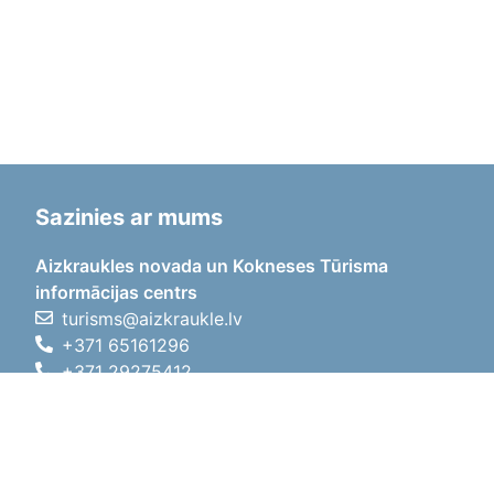
Sazinies ar mums
Aizkraukles novada un Kokneses Tūrisma
informācijas centrs
turisms@aizkraukle.lv
+371 65161296
+371 29275412
1905.gada iela 7, Koknese,
Aizkraukles novads, LV-5113
Darba laiki