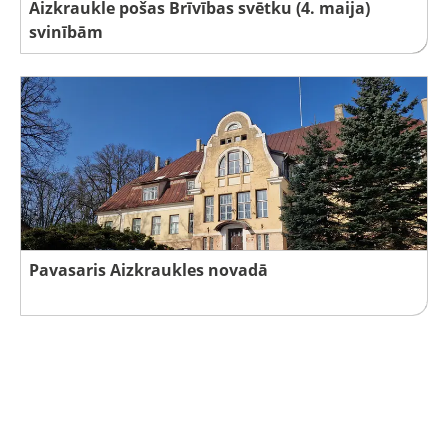
Aizkraukle pošas Brīvības svētku (4. maija)
svinībām
Pavasaris Aizkraukles novadā