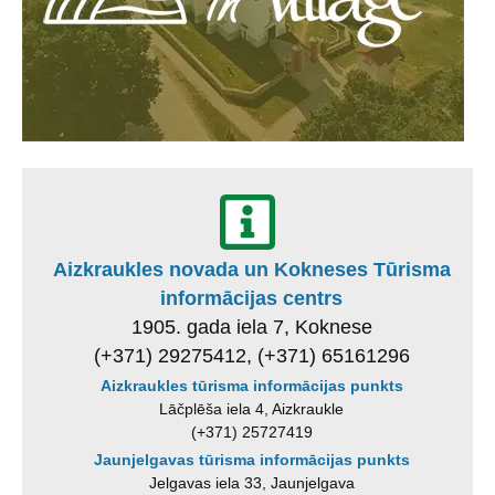
Aizkraukles novada un Kokneses Tūrisma
informācijas centrs
1905. gada iela 7, Koknese
(+371) 29275412, (+371) 65161296
Aizkraukles tūrisma informācijas punkts
Lāčplēša iela 4, Aizkraukle
(+371) 25727419
Jaunjelgavas tūrisma informācijas punkts
Jelgavas iela 33, Jaunjelgava