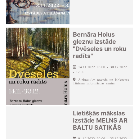
Bernāra Holus
gleznu izstāde
"Dvēseles un roku
radīts"
14.11.2022 08:00 - 30.12.2022
- 17:00
Aizkraukles novada un Kokneses
Tūrisma informācijas centrs
Lietišķās mākslas
izstāde MELNS AR
BALTU SATIKĀS
01.12.2022 09:00 - 23.12.2022