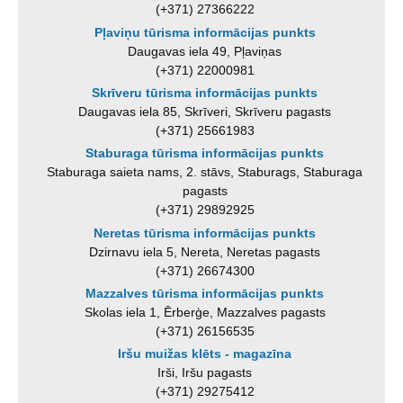
(+371) 27366222
Pļaviņu tūrisma informācijas punkts
Daugavas iela 49, Pļaviņas
(+371) 22000981
Skrīveru tūrisma informācijas punkts
Daugavas iela 85, Skrīveri, Skrīveru pagasts
(+371) 25661983
Staburaga tūrisma informācijas punkts
Staburaga saieta nams, 2. stāvs, Staburags, Staburaga
pagasts
(+371) 29892925
Neretas tūrisma informācijas punkts
Dzirnavu iela 5, Nereta, Neretas pagasts
(+371) 26674300
Mazzalves tūrisma informācijas punkts
Skolas iela 1, Ērberģe, Mazzalves pagasts
(+371) 26156535
Iršu muižas klēts - magazīna
Irši, Iršu pagasts
(+371) 29275412