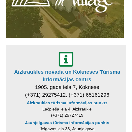
Aizkraukles novada un Kokneses Tūrisma
informācijas centrs
1905. gada iela 7, Koknese
(+371) 29275412, (+371) 65161296
Aizkraukles tūrisma informācijas punkts
Lāčplēša iela 4, Aizkraukle
(+371) 25727419
Jaunjelgavas tūrisma informācijas punkts
Jelgavas iela 33, Jaunjelgava