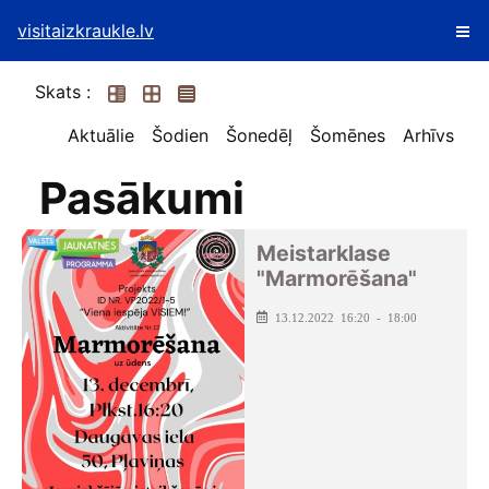
visitaizkraukle.lv
Skats :
Aktuālie
Šodien
Šonedēļ
Šomēnes
Arhīvs
Pasākumi
Meistarklase
"Marmorēšana"
13.12.2022 16:20 - 18:00