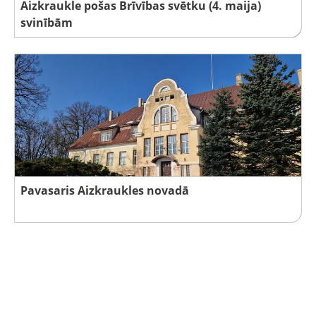
Aizkraukle pošas Brīvības svētku (4. maija)
svinībām
Pavasaris Aizkraukles novadā