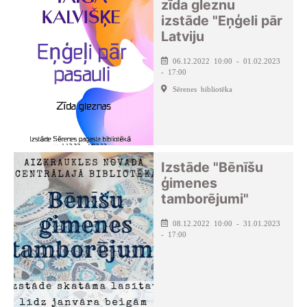
zīda gleznu
izstāde "Eņģeli pār
Latviju
06.12.2022 10:00 - 01.02.2023
- 17:00
Sērenes bibliotēka
Izstāde "Bēnīšu
ģimenes
tamborējumi"
08.12.2022 10:00 - 31.01.2023
- 17:00