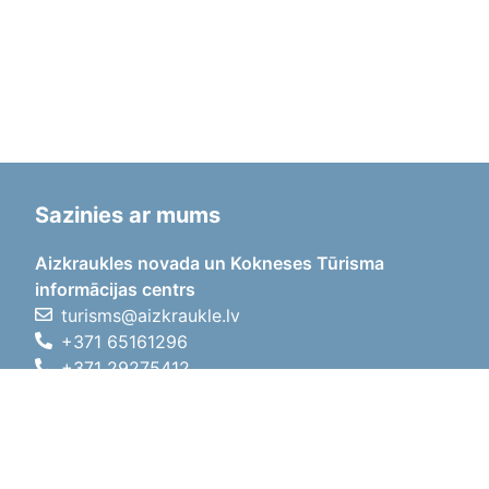
Sazinies ar mums
Aizkraukles novada un Kokneses Tūrisma
informācijas centrs
turisms@aizkraukle.lv
+371 65161296
+371 29275412
1905.gada iela 7, Koknese,
Aizkraukles novads, LV-5113
Darba laiki