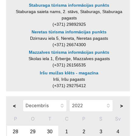
Staburaga tūrisma informācijas punkts
Staburaga saieta nams, 2. stāvs, Staburags, Staburaga
pagasts
(+371) 29892925
Neretas tūrisma informācijas punkts
Dzirnavu iela 5, Nereta, Neretas pagasts
(+371) 26674300
Mazzalves tūrisma informācijas punkts
Skolas iela 1, Ērberģe, Mazzalves pagasts
(+371) 26156535
Iršu muižas klēts - magazīna
Irši, Iršu pagasts
(+371) 29275412
<
>
P
O
T
C
P
S
Sv
28
29
30
1
2
3
4