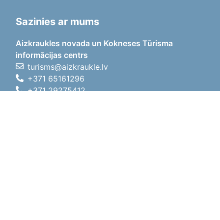
Sazinies ar mums
Aizkraukles novada un Kokneses Tūrisma
informācijas centrs
turisms@aizkraukle.lv
+371 65161296
+371 29275412
1905.gada iela 7, Koknese,
Aizkraukles novads, LV-5113
Darba laiki
Darba laiki
01.05.2026 - 30.09.2026
P, O, T, C, P
09:00 - 18:00
Pusdienu laiks
12:00 - 13:00
S
10:00 - 15:00
Sv
11:00 - 14:00