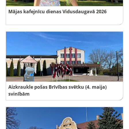
Mājas kafejnīcu dienas Vidusdaugavā 2026
Aizkraukle pošas Brīvības svētku (4. maija)
svinībām