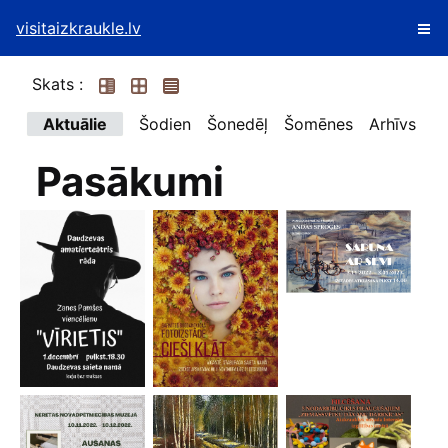
visitaizkraukle.lv
Skats :
Aktuālie
Šodien
Šonedēļ
Šomēnes
Arhīvs
Pasākumi