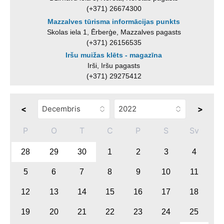
(+371) 26674300
Mazzalves tūrisma informācijas punkts
Skolas iela 1, Ērberģe, Mazzalves pagasts
(+371) 26156535
Iršu muižas klēts - magazīna
Irši, Iršu pagasts
(+371) 29275412
<
>
P
O
T
C
P
S
Sv
28
29
30
1
2
3
4
5
6
7
8
9
10
11
12
13
14
15
16
17
18
19
20
21
22
23
24
25