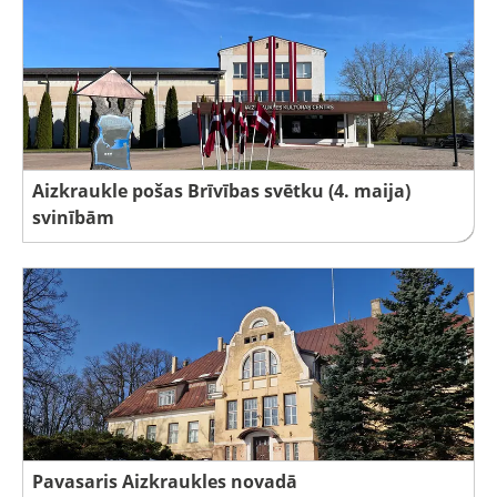
Aizkraukle pošas Brīvības svētku (4. maija)
svinībām
Pavasaris Aizkraukles novadā