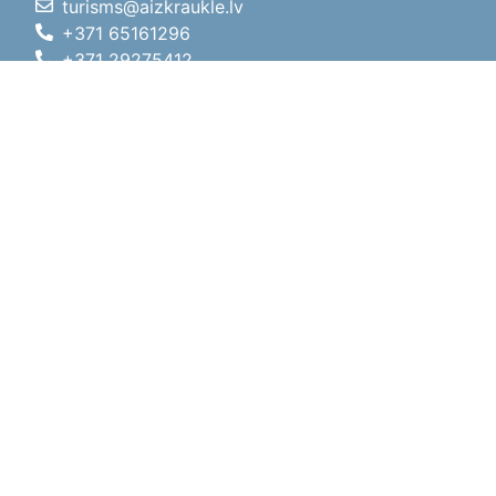
turisms@aizkraukle.lv
+371 65161296
+371 29275412
1905.gada iela 7, Koknese,
Aizkraukles novads, LV-5113
Darba laiki
Darba laiki
01.05.2026 - 30.09.2026
P, O, T, C, P
09:00 - 18:00
Pusdienu laiks
12:00 - 13:00
S
10:00 - 15:00
Sv
11:00 - 14:00
01.10.2025 - 30.04.2026
P, O, T, C, P
08:00 - 17:00
Pusdienu laiks
12:00
- 13:00
S
10:00 - 14:00
Sv
Brīvdiena