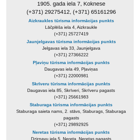
1905. gada iela 7, Koknese
(+371) 29275412, (+371) 65161296
Aizkraukles tūrisma informācijas punkts
Lāčplēša iela 4, Aizkraukle
(+371) 25727419
Jaunjelgavas tūrisma informācijas punkts
Jelgavas iela 33, Jaunjelgava
(+371) 27366222
Pļaviņu tūrisma informācijas punkts
Daugavas iela 49, Pļaviņas
(+371) 22000981
Skrīveru tūrisma informācijas punkts
Daugavas iela 85, Skrīveri, Skrīveru pagasts
(+371) 25661983
Staburaga tūrisma informācijas punkts
Staburaga saieta nams, 2. stāvs, Staburags, Staburaga
pagasts
(+371) 29892925
Neretas tūrisma informācijas punkts
Dzirnavu iela 5, Nereta, Neretas pagasts