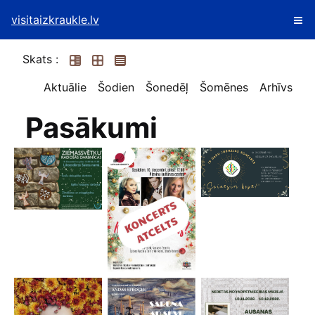
visitaizkraukle.lv
Skats :
Aktuālie
Šodien
Šonedēļ
Šomēnes
Arhīvs
Pasākumi