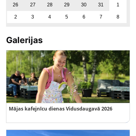
26
27
28
29
30
31
1
2
3
4
5
6
7
8
Galerijas
Mājas kafejnīcu dienas Vidusdaugavā 2026