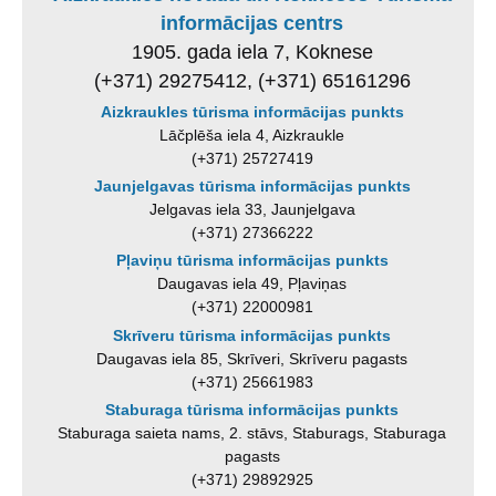
informācijas centrs
1905. gada iela 7, Koknese
(+371) 29275412, (+371) 65161296
Aizkraukles tūrisma informācijas punkts
Lāčplēša iela 4, Aizkraukle
(+371) 25727419
Jaunjelgavas tūrisma informācijas punkts
Jelgavas iela 33, Jaunjelgava
(+371) 27366222
Pļaviņu tūrisma informācijas punkts
Daugavas iela 49, Pļaviņas
(+371) 22000981
Skrīveru tūrisma informācijas punkts
Daugavas iela 85, Skrīveri, Skrīveru pagasts
(+371) 25661983
Staburaga tūrisma informācijas punkts
Staburaga saieta nams, 2. stāvs, Staburags, Staburaga
pagasts
(+371) 29892925