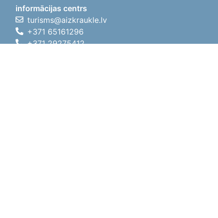
informācijas centrs
turisms@aizkraukle.lv
+371 65161296
+371 29275412
1905.gada iela 7, Koknese,
Aizkraukles novads, LV-5113
Darba laiki
Darba laiki
01.05.2026 - 30.09.2026
P, O, T, C, P
09:00 - 18:00
Pusdienu laiks
12:00 - 13:00
S
10:00 - 15:00
Sv
11:00 - 14:00
01.10.2025 - 30.04.2026
P, O, T, C, P
08:00 - 17:00
Pusdienu laiks
12:00
- 13:00
S
10:00 - 14:00