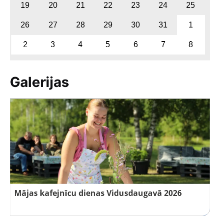
19
20
21
22
23
24
25
26
27
28
29
30
31
1
2
3
4
5
6
7
8
Galerijas
Mājas kafejnīcu dienas Vidusdaugavā 2026