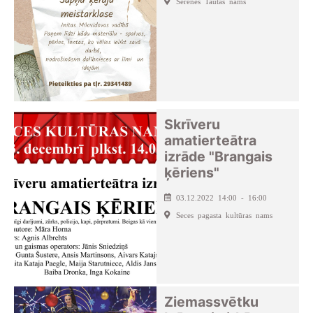
Sērenes Tautas nams
Skrīveru
amatierteātra
izrāde "Brangais
ķēriens"
03.12.2022 14:00 - 16:00
Seces pagasta kultūras nams
Ziemassvētku