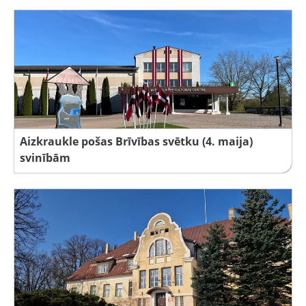
Aizkraukle pošas Brīvības svētku (4. maija)
svinībām