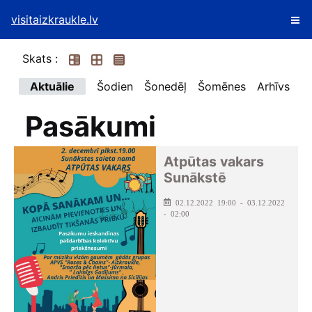
visitaizkraukle.lv
Skats :
Aktuālie
Šodien
Šonedēļ
Šomēnes
Arhīvs
Pasākumi
Atpūtas vakars
Sunākstē
02.12.2022 19:00 - 03.12.2022
- 02:00