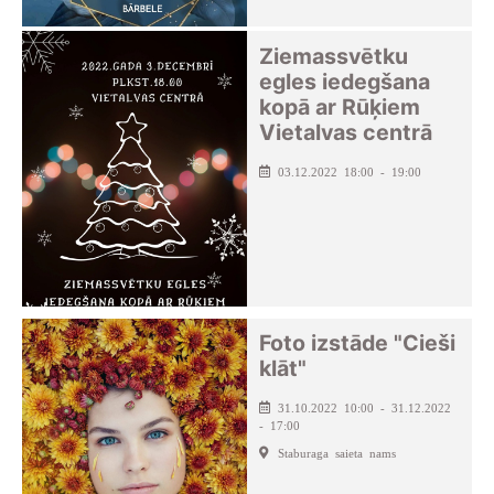
Ziemassvētku
egles iedegšana
kopā ar Rūķiem
Vietalvas centrā
03.12.2022 18:00 - 19:00
Foto izstāde "Cieši
klāt"
31.10.2022 10:00 - 31.12.2022
- 17:00
Staburaga saieta nams