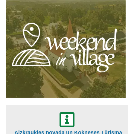
Aizkraukles novada un Kokneses Tūrisma