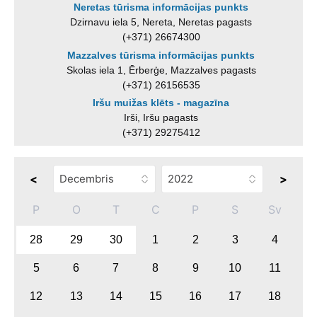
Neretas tūrisma informācijas punkts
Dzirnavu iela 5, Nereta, Neretas pagasts
(+371) 26674300
Mazzalves tūrisma informācijas punkts
Skolas iela 1, Ērberģe, Mazzalves pagasts
(+371) 26156535
Iršu muižas klēts - magazīna
Irši, Iršu pagasts
(+371) 29275412
<
>
P
O
T
C
P
S
Sv
28
29
30
1
2
3
4
5
6
7
8
9
10
11
12
13
14
15
16
17
18