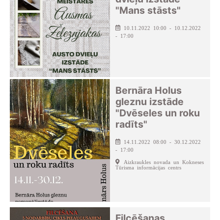
"Mans stāsts"
10.11.2022 10:00 - 10.12.2022
- 17:00
Bernāra Holus
gleznu izstāde
"Dvēseles un roku
radīts"
14.11.2022 08:00 - 30.12.2022
- 17:00
Aizkraukles novada un Kokneses
Tūrisma informācijas centrs
Filcēšanas