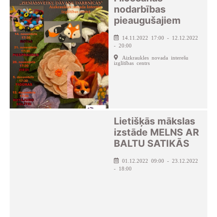
nodarbības
pieaugušajiem
14.11.2022 17:00 - 12.12.2022
- 20:00
Aizkraukles novada interešu
izglītības centrs
Lietišķās mākslas
izstāde MELNS AR
BALTU SATIKĀS
01.12.2022 09:00 - 23.12.2022
- 18:00