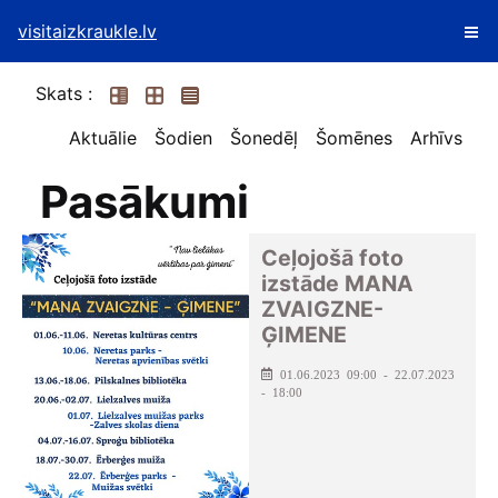
visitaizkraukle.lv
Skats :
Aktuālie
Šodien
Šonedēļ
Šomēnes
Arhīvs
Pasākumi
Ceļojošā foto
izstāde MANA
ZVAIGZNE-
ĢIMENE
01.06.2023 09:00 - 22.07.2023
- 18:00