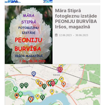
Māra Stiprā
fotogleznu izstāde
PEONIJU BURVĪBA
Iršos, magazīnā
12.06.2023 - 30.06.2023