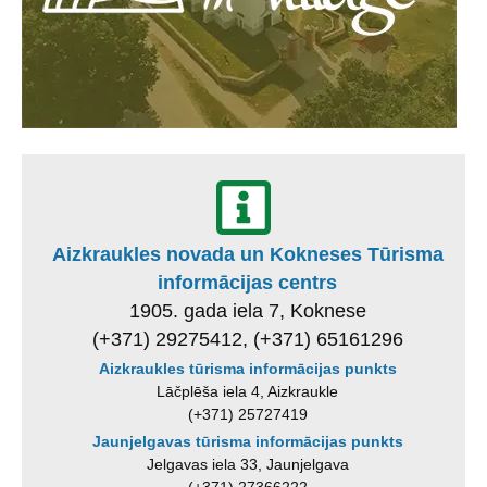
Aizkraukles novada un Kokneses Tūrisma
informācijas centrs
1905. gada iela 7, Koknese
(+371) 29275412, (+371) 65161296
Aizkraukles tūrisma informācijas punkts
Lāčplēša iela 4, Aizkraukle
(+371) 25727419
Jaunjelgavas tūrisma informācijas punkts
Jelgavas iela 33, Jaunjelgava