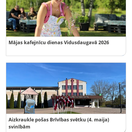
Mājas kafejnīcu dienas Vidusdaugavā 2026
Aizkraukle pošas Brīvības svētku (4. maija)
svinībām