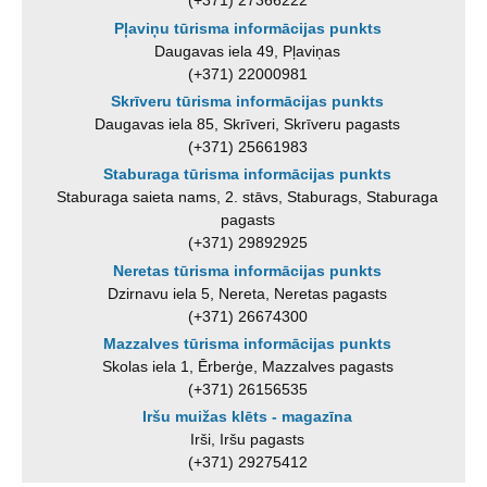
(+371) 27366222
Pļaviņu tūrisma informācijas punkts
Daugavas iela 49, Pļaviņas
(+371) 22000981
Skrīveru tūrisma informācijas punkts
Daugavas iela 85, Skrīveri, Skrīveru pagasts
(+371) 25661983
Staburaga tūrisma informācijas punkts
Staburaga saieta nams, 2. stāvs, Staburags, Staburaga
pagasts
(+371) 29892925
Neretas tūrisma informācijas punkts
Dzirnavu iela 5, Nereta, Neretas pagasts
(+371) 26674300
Mazzalves tūrisma informācijas punkts
Skolas iela 1, Ērberģe, Mazzalves pagasts
(+371) 26156535
Iršu muižas klēts - magazīna
Irši, Iršu pagasts
(+371) 29275412