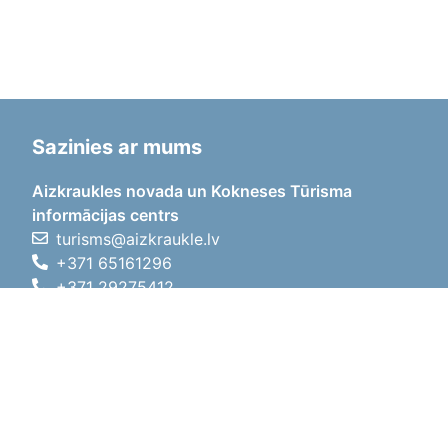
Sazinies ar mums
Aizkraukles novada un Kokneses Tūrisma
informācijas centrs
turisms@aizkraukle.lv
+371 65161296
+371 29275412
1905.gada iela 7, Koknese,
Aizkraukles novads, LV-5113
Darba laiki
Darba laiki
01.05.2026 - 30.09.2026