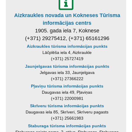
Aizkraukles novada un Kokneses Tūrisma
informācijas centrs
1905. gada iela 7, Koknese
(+371) 29275412, (+371) 65161296
Aizkraukles tūrisma informācijas punkts
Lāčplēša iela 4, Aizkraukle
(+371) 25727419
Jaunjelgavas tūrisma informācijas punkts
Jelgavas iela 33, Jaunjelgava
(+371) 27366222
Pļaviņu tūrisma informācijas punkts
Daugavas iela 49, Pļaviņas
(+371) 22000981
Skrīveru tūrisma informācijas punkts
Daugavas iela 85, Skrīveri, Skrīveru pagasts
(+371) 25661983
Staburaga tūrisma informācijas punkts
Staburaga saieta nams, 2. stāvs, Staburags, Staburaga