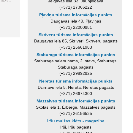
Jelgavas iela 33, Jaunjelgava
.2023 -
(+371) 27366222
Pļaviņu tūrisma informācijas punkts
Daugavas iela 49, Pļaviņas
(+371) 22000981
Skrīveru tūrisma informācijas punkts
Daugavas iela 85, Skrīveri, Skrīveru pagasts
(+371) 25661983
Staburaga tūrisma informācijas punkts
Staburaga saieta nams, 2. stāvs, Staburags,
Staburaga pagasts
(+371) 29892925
Neretas tūrisma informācijas punkts
Dzirnavu iela 5, Nereta, Neretas pagasts
(+371) 26674300
Mazzalves tūrisma informācijas punkts
Skolas iela 1, Ērberģe, Mazzalves pagasts
(+371) 26156535
Iršu muižas klēts - magazīna
Irši, Iršu pagasts