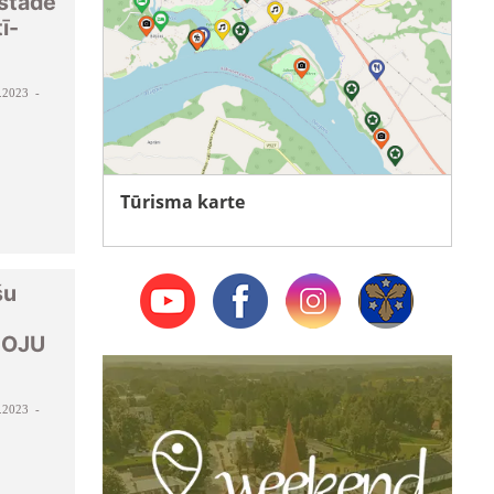
zstāde
ī-
.2023 -
Tūrisma karte
šu
SOJU
.2023 -