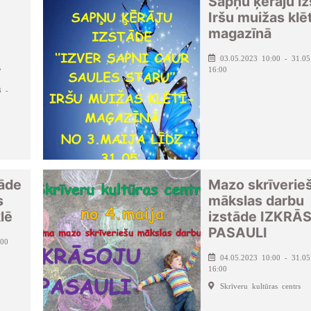
Sapņu ķērāju i
Iršu muižas klēt
magazīnā
03.05.2023 10:00 - 31.05
A
16:00
3 -
tāde
Mazo skrīverie
s
mākslas darbu
lē
izstāde IZKRĀ
PASAULI
:00
04.05.2023 10:00 - 31.05
16:00
Skrīveru kultūras centrs