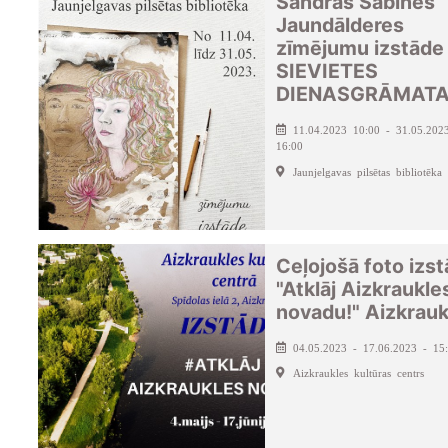
Sandras Sabīnes
Jaundālderes
zīmējumu izstāde
SIEVIETES
DIENASGRĀMAT
11.04.2023 10:00 - 31.05.202
16:00
Jaunjelgavas pilsētas bibliotēka
Ceļojošā foto izs
"Atklāj Aizkraukle
novadu!" Aizkrauk
04.05.2023 - 17.06.2023 - 15
Aizkraukles kultūras centrs