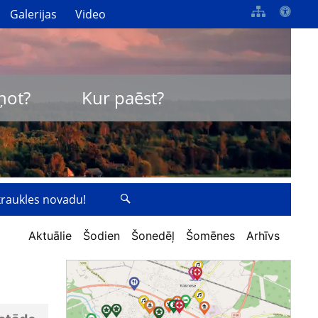
Galerijas
Video
ņot?
Kur paēst?
zkraukles novadu!
Aktuālie
Šodien
Šonedēļ
Šomēnes
Arhīvs