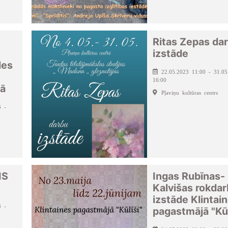
Ritas Zepas da
izstāde
les
22.05.2023 11:00 - 31.05
16:00
vā
Pļaviņu kultūras centrs
3 -
IS
Ingas Rubīnas-
Kalvišas rokda
izstāde Klintai
3 -
pagastmājā "Kūl