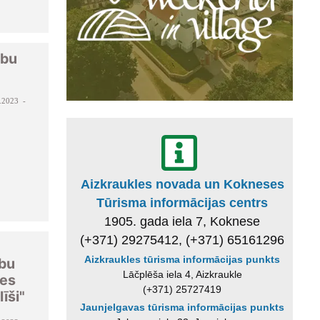
rbu
.2023 -
Aizkraukles novada un Kokneses
Tūrisma informācijas centrs
1905. gada iela 7, Koknese
(+371) 29275412, (+371) 65161296
Aizkraukles tūrisma informācijas punkts
rbu
Lāčplēša iela 4, Aizkraukle
nes
(+371) 25727419
īši"
Jaunjelgavas tūrisma informācijas punkts