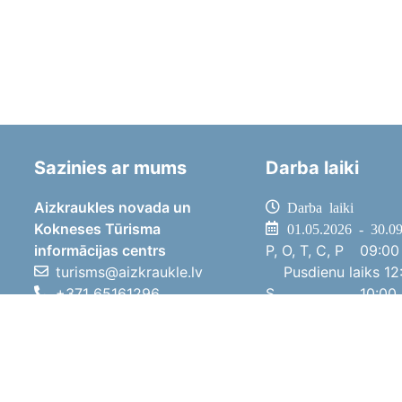
Sazinies ar mums
Darba laiki
Aizkraukles novada un
Darba laiki
Kokneses Tūrisma
01.05.2026 - 30.0
informācijas centrs
P, O, T, C, P
09:00 
turisms@aizkraukle.lv
Pusdienu laiks
12:
+371 65161296
S
10:00 
+371 29275412
Sv
11:00 
1905.gada iela 7, Koknese,
01.10.2025 - 30.0
Aizkraukles novads, LV-5113
P, O, T, C, P
08:00 
Pusdienu laiks
12:
S
10:00 