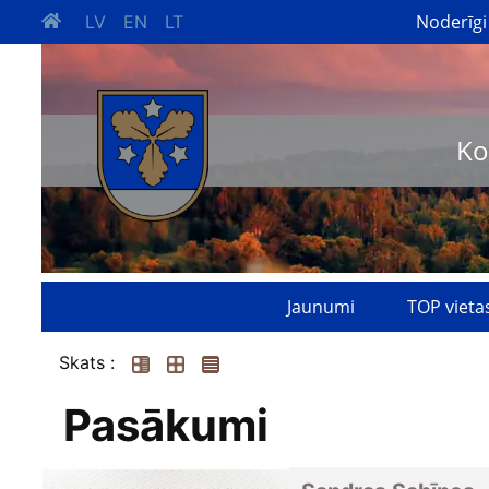
Noderīgi
LV
EN
LT
Ko
Jaunumi
TOP vieta
Skats :
Pasākumi