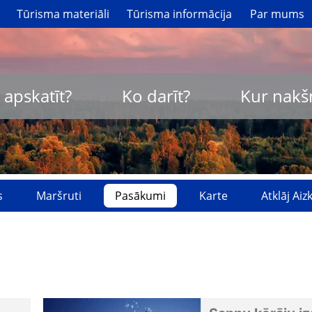
Tūrisma materiāli
Tūrisma informācija
Par mums
 apskatīt?
Ko darīt?
Kur nakš
s
Maršruti
Pasākumi
Karte
Atklāj Ai