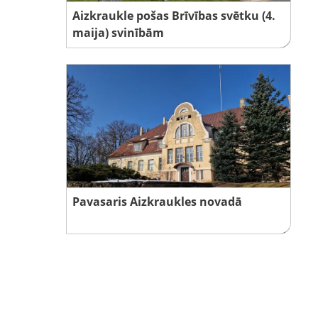
Aizkraukle pošas Brīvības svētku (4.
maija) svinībām
Pavasaris Aizkraukles novadā