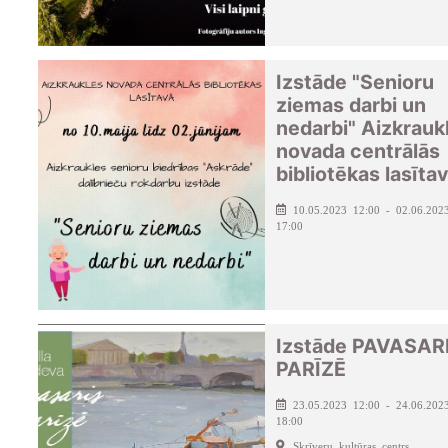
Izstāde "Senioru
ziemas darbi un
nedarbi" Aizkrauk
novada centrālās
bibliotēkas lasīta
10.05.2023 12:00 - 02.06.202
17:00
Izstāde PAVASAR
PARĪZĒ
23.05.2023 12:00 - 24.06.202
18:00
Skrīveru kultūras centrs