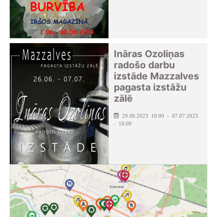
Ināras Ozoliņas
radošo darbu
izstāde Mazzalves
pagasta izstāžu
zālē
29.06.2023 10:00 - 07.07.2023
- 16:00