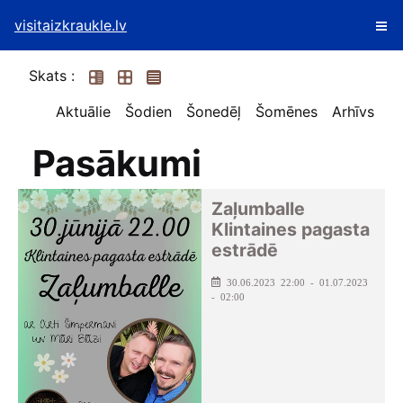
visitaizkraukle.lv
Skats :
Aktuālie
Šodien
Šonedēļ
Šomēnes
Arhīvs
Pasākumi
Zaļumballe
Klintaines pagasta
estrādē
30.06.2023 22:00 - 01.07.2023
- 02:00