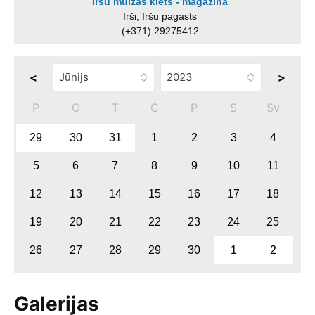
Iršu muižas klēts - magazīna
Irši, Iršu pagasts
(+371) 29275412
<
>
P
O
T
C
P
S
Sv
29
30
31
1
2
3
4
5
6
7
8
9
10
11
12
13
14
15
16
17
18
19
20
21
22
23
24
25
26
27
28
29
30
1
2
Galerijas