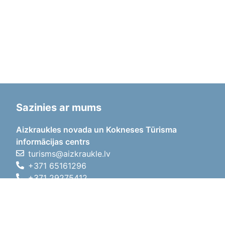
Sazinies ar mums
Aizkraukles novada un Kokneses Tūrisma
informācijas centrs
turisms@aizkraukle.lv
+371 65161296
+371 29275412
1905.gada iela 7, Koknese,
Aizkraukles novads, LV-5113
Darba laiki