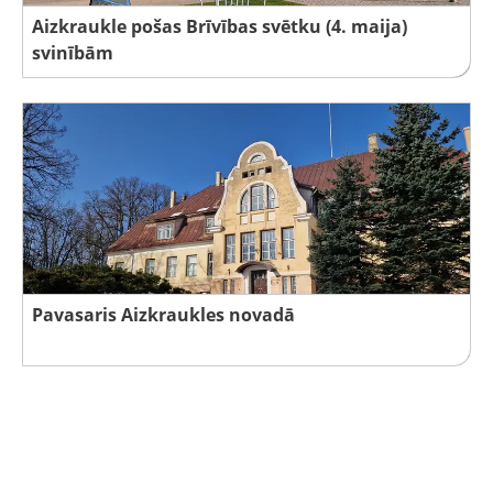
Aizkraukle pošas Brīvības svētku (4. maija)
svinībām
Pavasaris Aizkraukles novadā