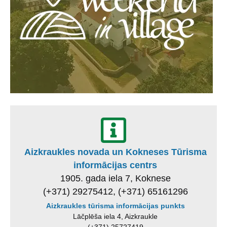
Aizkraukles novada un Kokneses Tūrisma
informācijas centrs
1905. gada iela 7, Koknese
(+371) 29275412, (+371) 65161296
Aizkraukles tūrisma informācijas punkts
Lāčplēša iela 4, Aizkraukle
(+371) 25727419