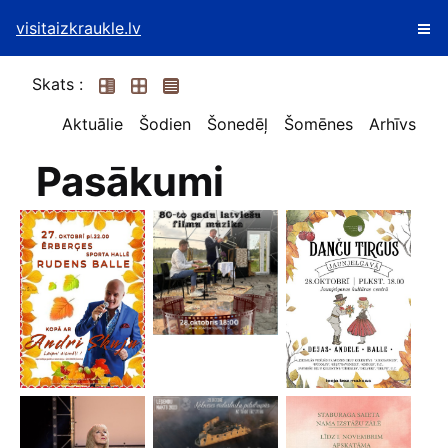
visitaizkraukle.lv
Skats :
Aktuālie
Šodien
Šonedēļ
Šomēnes
Arhīvs
Pasākumi