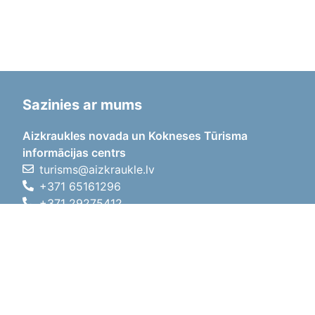
Sazinies ar mums
Aizkraukles novada un Kokneses Tūrisma
informācijas centrs
turisms@aizkraukle.lv
+371 65161296
+371 29275412
1905.gada iela 7, Koknese,
Aizkraukles novads, LV-5113
Darba laiki
Darba laiki