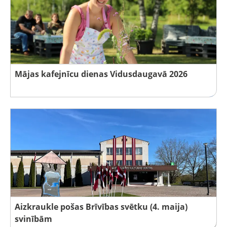
Mājas kafejnīcu dienas Vidusdaugavā 2026
Aizkraukle pošas Brīvības svētku (4. maija)
svinībām