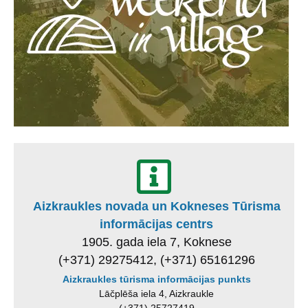
Aizkraukles novada un Kokneses Tūrisma
informācijas centrs
1905. gada iela 7, Koknese
(+371) 29275412, (+371) 65161296
Aizkraukles tūrisma informācijas punkts
Lāčplēša iela 4, Aizkraukle
(+371) 25727419