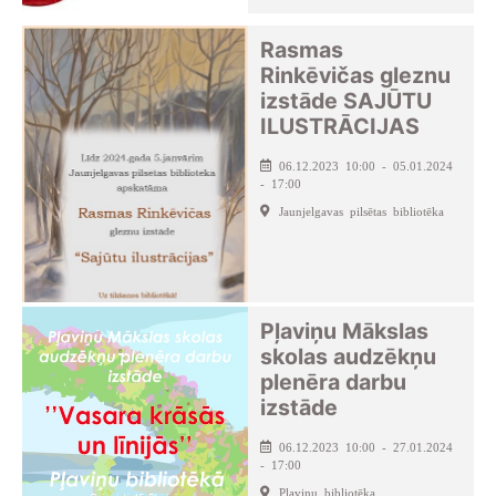
Rasmas
Rinkēvičas gleznu
izstāde SAJŪTU
ILUSTRĀCIJAS
06.12.2023 10:00 - 05.01.2024
- 17:00
Jaunjelgavas pilsētas bibliotēka
Pļaviņu Mākslas
skolas audzēkņu
plenēra darbu
izstāde
06.12.2023 10:00 - 27.01.2024
- 17:00
Pļaviņu bibliotēka