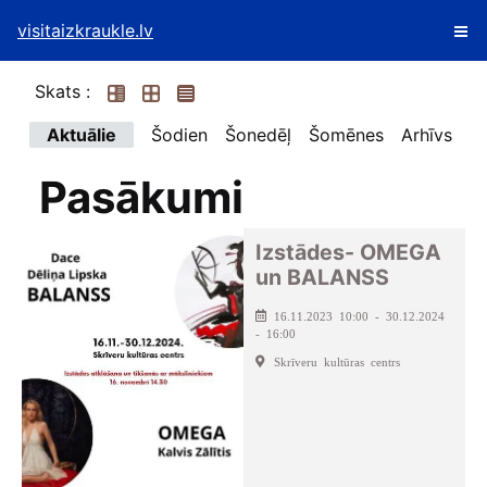
visitaizkraukle.lv
Skats :
Aktuālie
Šodien
Šonedēļ
Šomēnes
Arhīvs
Pasākumi
Izstādes- OMEGA
un BALANSS
16.11.2023 10:00 - 30.12.2024
- 16:00
Skrīveru kultūras centrs