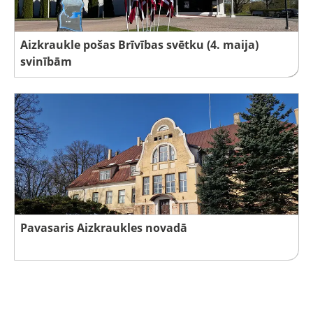
Aizkraukle pošas Brīvības svētku (4. maija)
svinībām
Pavasaris Aizkraukles novadā