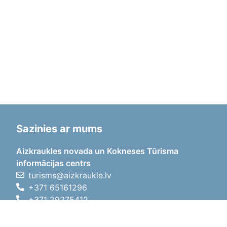
Sazinies ar mums
Aizkraukles novada un Kokneses Tūrisma
informācijas centrs
turisms@aizkraukle.lv
+371 65161296
+371 29275412
1905.gada iela 7, Koknese,
Aizkraukles novads, LV-5113