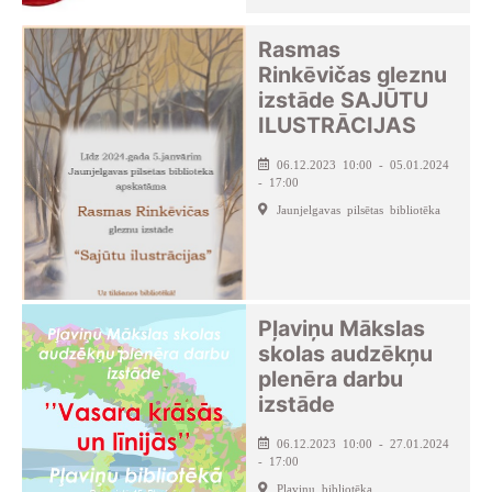
Rasmas
Rinkēvičas gleznu
izstāde SAJŪTU
ILUSTRĀCIJAS
06.12.2023 10:00 - 05.01.2024
- 17:00
Jaunjelgavas pilsētas bibliotēka
Pļaviņu Mākslas
skolas audzēkņu
plenēra darbu
izstāde
06.12.2023 10:00 - 27.01.2024
- 17:00
Pļaviņu bibliotēka