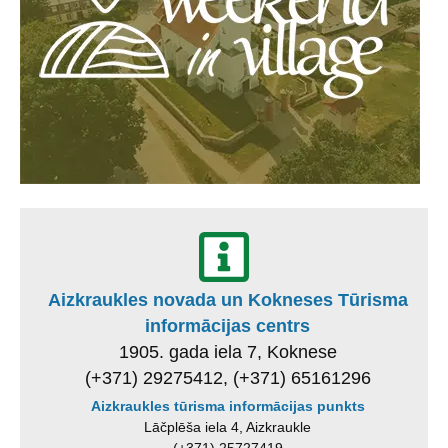
Aizkraukles novada un Kokneses Tūrisma
informācijas centrs
1905. gada iela 7, Koknese
(+371) 29275412, (+371) 65161296
Aizkraukles tūrisma informācijas punkts
Lāčplēša iela 4, Aizkraukle
(+371) 25727419