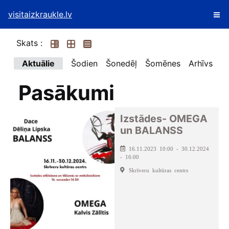
visitaizkraukle.lv
Skats :
Aktuālie
Šodien
Šonedēļ
Šomēnes
Arhīvs
Pasākumi
Izstādes- OMEGA
un BALANSS
16.11.2023 10:00 - 30.12.2024
- 16:00
Skrīveru kultūras centrs