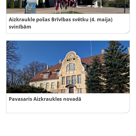
Aizkraukle pošas Brīvības svētku (4. maija)
svinībām
Pavasaris Aizkraukles novadā