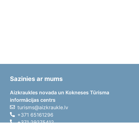
Sazinies ar mums
Aizkraukles novada un Kokneses Tūrisma
informācijas centrs
turisms@aizkraukle.lv
+371 65161296
+371 29275412
1905.gada iela 7, Koknese,
Aizkraukles novads, LV-5113