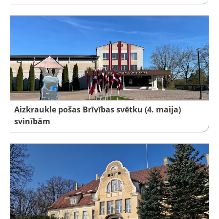
Aizkraukle pošas Brīvības svētku (4. maija)
svinībām