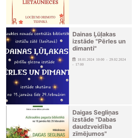
Dainas Ļūļakas
izstāde "Pērles un
dimanti"
18.01.2024 10:00 - 29.02.2024
- 17:00
Daigas Segliņas
izstāde "Dabas
daudzveidība
zīmējumos"