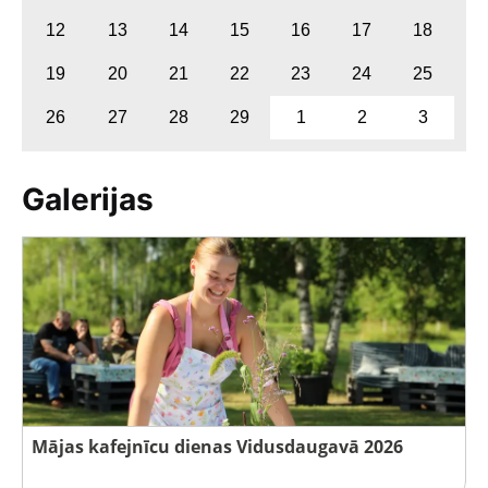
12
13
14
15
16
17
18
19
20
21
22
23
24
25
26
27
28
29
1
2
3
Galerijas
Mājas kafejnīcu dienas Vidusdaugavā 2026