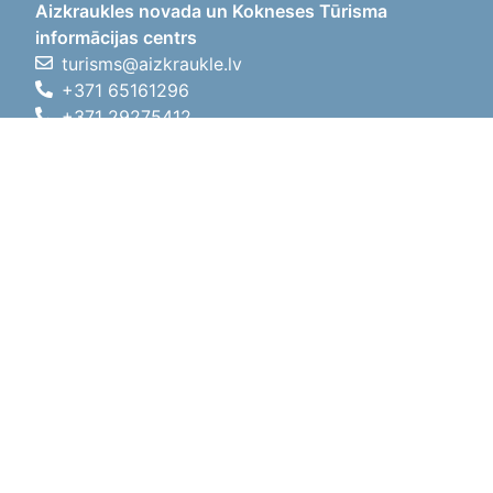
Aizkraukles novada un Kokneses Tūrisma
informācijas centrs
turisms@aizkraukle.lv
+371 65161296
+371 29275412
1905.gada iela 7, Koknese,
Aizkraukles novads, LV-5113
Darba laiki
Darba laiki
01.05.2026 - 30.09.2026
P, O, T, C, P
09:00 - 18:00
Pusdienu laiks
12:00 - 13:00
S
10:00 - 15:00
Sv
11:00 - 14:00
01.10.2025 - 30.04.2026
P, O, T, C, P
08:00 - 17:00
Pusdienu laiks
12:00
- 13:00