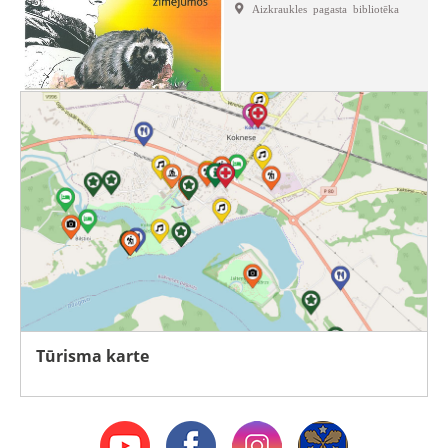
Aizkraukles pagasta bibliotēka
Tūrisma karte