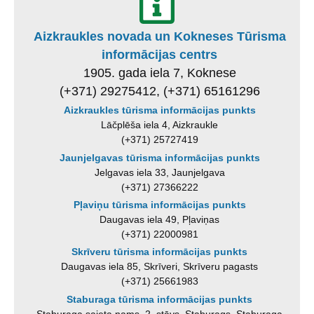
Aizkraukles novada un Kokneses Tūrisma
informācijas centrs
1905. gada iela 7, Koknese
(+371) 29275412, (+371) 65161296
Aizkraukles tūrisma informācijas punkts
Lāčplēša iela 4, Aizkraukle
(+371) 25727419
Jaunjelgavas tūrisma informācijas punkts
Jelgavas iela 33, Jaunjelgava
(+371) 27366222
Pļaviņu tūrisma informācijas punkts
Daugavas iela 49, Pļaviņas
(+371) 22000981
Skrīveru tūrisma informācijas punkts
Daugavas iela 85, Skrīveri, Skrīveru pagasts
(+371) 25661983
Staburaga tūrisma informācijas punkts
Staburaga saieta nams, 2. stāvs, Staburags, Staburaga