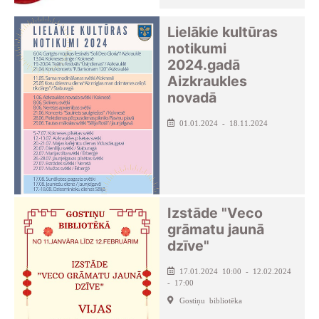
Lielākie kultūras
notikumi
2024.gadā
Aizkraukles
novadā
01.01.2024 - 18.11.2024
Izstāde "Veco
grāmatu jaunā
dzīve"
17.01.2024 10:00 - 12.02.2024
- 17:00
Gostiņu bibliotēka