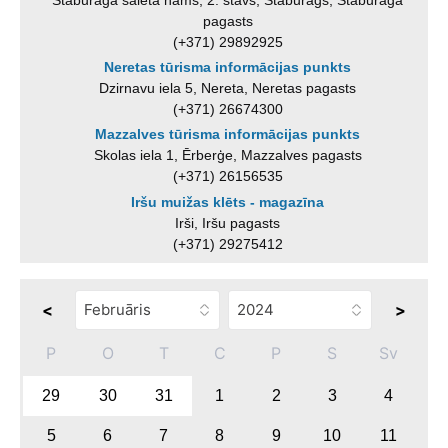
pagasts
(+371) 29892925
Neretas tūrisma informācijas punkts
Dzirnavu iela 5, Nereta, Neretas pagasts
(+371) 26674300
Mazzalves tūrisma informācijas punkts
Skolas iela 1, Ērberģe, Mazzalves pagasts
(+371) 26156535
Iršu muižas klēts - magazīna
Irši, Iršu pagasts
(+371) 29275412
<
>
P
O
T
C
P
S
Sv
29
30
31
1
2
3
4
5
6
7
8
9
10
11