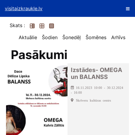
visitaizkraukle.lv
Skats :
Aktuālie
Šodien
Šonedēļ
Šomēnes
Arhīvs
Pasākumi
Izstādes- OMEGA
un BALANSS
16.11.2023 10:00 - 30.12.2024
- 16:00
Skrīveru kultūras centrs