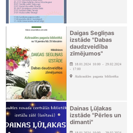
Daigas Segliņas
izstāde "Dabas
daudzveidība
zīmējumos"
18.01.2024 10:00 - 29.02.2024
- 17:00
Aizkraukles pagasta bibliotēka
Dainas Ļūļakas
izstāde "Pērles un
dimanti"
18.01.2024 10:00 - 29.02.2024