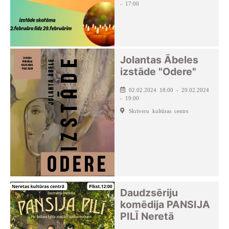
- 17:00
Jolantas Ābeles
izstāde "Odere"
02.02.2024 18:00 - 29.02.2024
- 19:00
Skrīveru kultūras centrs
Daudzsēriju
komēdija PANSIJA
PILĪ Neretā