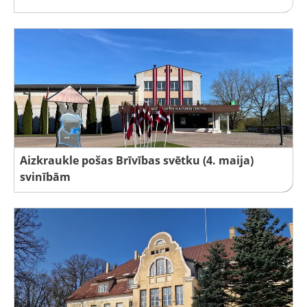
Aizkraukle pošas Brīvības svētku (4. maija)
svinībām