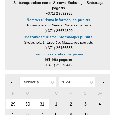
Staburaga saieta nams, 2. stāvs, Staburags, Staburaga
pagasts
(+371) 29892925
Neretas tūrisma informācijas punkts
Dzirnavu iela 5, Nereta, Neretas pagasts
(+371) 26674300
Mazzalves tūrisma informācijas punkts
Skolas iela 1, Ērberģe, Mazzalves pagasts
(+371) 26156535
Iršu muižas klēts - magazīna
Irši, Iršu pagasts
(+371) 29275412
<
>
P
O
T
C
P
S
Sv
29
30
31
1
2
3
4
5
6
7
8
9
10
11