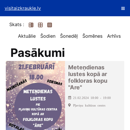
visitaizkraukle.lv
Skats :
Aktuālie
Šodien
Šonedēļ
Šomēnes
Arhīvs
Pasākumi
Meteņdienas
lustes kopā ar
folkloras kopu
"Are"
21.02.2024 18:00 - 19:00
Pļaviņu kultūras centrs