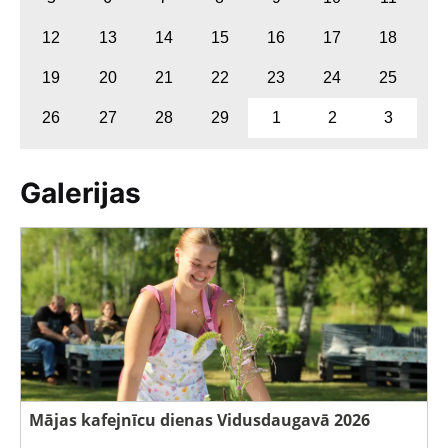
12
13
14
15
16
17
18
19
20
21
22
23
24
25
26
27
28
29
1
2
3
Galerijas
Mājas kafejnīcu dienas Vidusdaugavā 2026