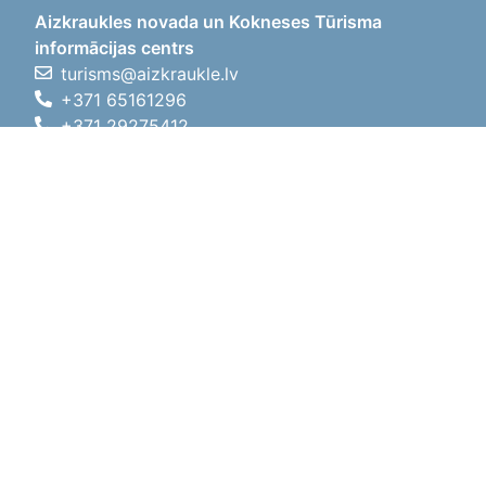
Aizkraukles novada un Kokneses Tūrisma
informācijas centrs
turisms@aizkraukle.lv
+371 65161296
+371 29275412
1905.gada iela 7, Koknese,
Aizkraukles novads, LV-5113
Darba laiki
Darba laiki
01.05.2026 - 30.09.2026
P, O, T, C, P
09:00 - 18:00
Pusdienu laiks
12:00 - 13:00
S
10:00 - 15:00
Sv
11:00 - 14:00
01.10.2025 - 30.04.2026
P, O, T, C, P
08:00 - 17:00
Pusdienu laiks
12:00
- 13:00