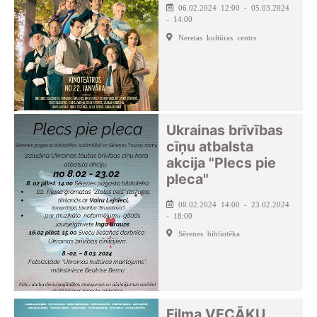
06.02.2024 12:00 - 05.03.2024
- 14:00
Neretas kultūras centrs
Ukrainas brīvības
cīņu atbalsta
akcija "Plecs pie
pleca"
08.02.2024 14:00 - 23.02.2024
- 18:00
Sērenes bibliotēka
Filma VECĀKU