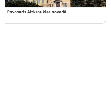
Pavasaris Aizkraukles novadā