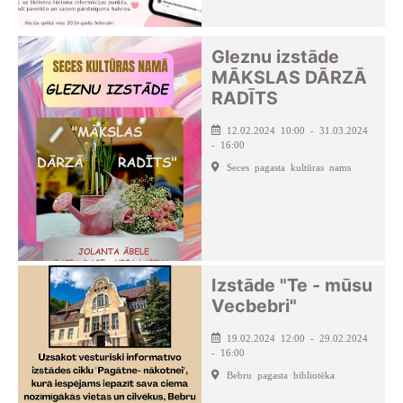
Gleznu izstāde
MĀKSLAS DĀRZĀ
RADĪTS
12.02.2024 10:00 - 31.03.2024
- 16:00
Seces pagasta kultūras nams
Izstāde "Te - mūsu
Vecbebri"
19.02.2024 12:00 - 29.02.2024
- 16:00
Bebru pagasta bibliotēka