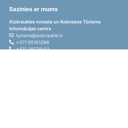
Sazinies ar mums
Aizkraukles novada un Kokneses Tūrisma
informācijas centrs
turisms@aizkraukle.lv
+371 65161296
+371 29275412
1905.gada iela 7, Koknese,
Aizkraukles novads, LV-5113
Darba laiki
Darba laiki
01.05.2026 - 30.09.2026
P, O, T, C, P
09:00 - 18:00
Pusdienu laiks
12:00 - 13:00
S
10:00 - 15:00
Sv
11:00 - 14:00