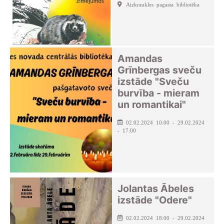
Aizkraukles pagasta bibliotēka
Amandas
Grīnbergas sveču
izstāde "Sveču
burvība - mieram
un romantikai"
02.02.2024 10:00 - 29.02.2024
- 17:00
Jolantas Ābeles
izstāde "Odere"
02.02.2024 18:00 - 29.02.2024