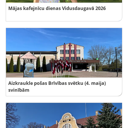
Mājas kafejnīcu dienas Vidusdaugavā 2026
Aizkraukle pošas Brīvības svētku (4. maija)
svinībām