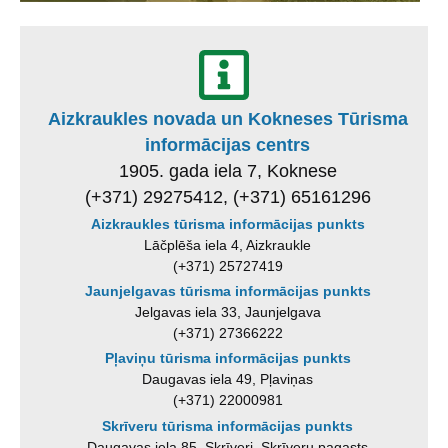
Aizkraukles novada un Kokneses Tūrisma
informācijas centrs
1905. gada iela 7, Koknese
(+371) 29275412, (+371) 65161296
Aizkraukles tūrisma informācijas punkts
Lāčplēša iela 4, Aizkraukle
(+371) 25727419
Jaunjelgavas tūrisma informācijas punkts
Jelgavas iela 33, Jaunjelgava
(+371) 27366222
Pļaviņu tūrisma informācijas punkts
Daugavas iela 49, Pļaviņas
(+371) 22000981
Skrīveru tūrisma informācijas punkts
Daugavas iela 85, Skrīveri, Skrīveru pagasts