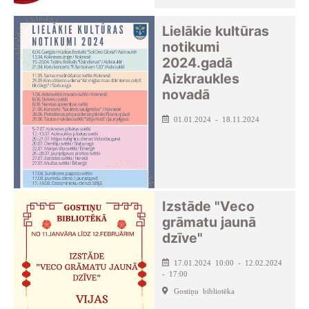
Lielākie kultūras
notikumi
2024.gadā
Aizkraukles
novadā
01.01.2024 - 18.11.2024
Izstāde "Veco
grāmatu jaunā
dzīve"
17.01.2024 10:00 - 12.02.2024
- 17:00
Gostiņu bibliotēka