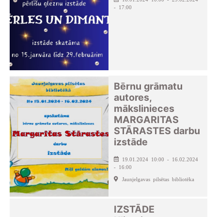
- 17:00
Bērnu grāmatu
autores,
mākslinieces
MARGARITAS
STĀRASTES darbu
izstāde
19.01.2024 10:00 - 16.02.2024
- 16:00
Jaunjelgavas pilsētas bibliotēka
IZSTĀDE