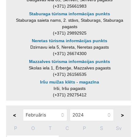
(+371) 25661983
Staburaga tūrisma informācijas punkts
Staburaga saieta nams, 2. stāvs, Staburags, Staburaga
pagasts
(+371) 29892925
Neretas tūrisma informācijas punkts
Dzirnavu iela 5, Nereta, Neretas pagasts
(+371) 26674300
Mazzalves tūrisma informācijas punkts
Skolas iela 1, Ērberģe, Mazzalves pagasts
(+371) 26156535
Iršu muižas klēts - magazīna
Irši, Iršu pagasts
(+371) 29275412
<
>
P
O
T
C
P
S
Sv