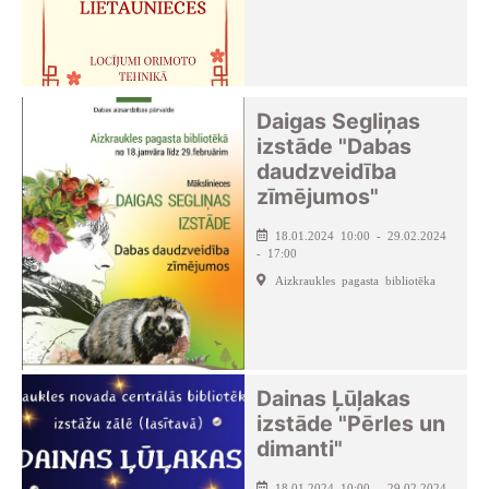
Daigas Segliņas
izstāde "Dabas
daudzveidība
zīmējumos"
18.01.2024 10:00 - 29.02.2024
- 17:00
Aizkraukles pagasta bibliotēka
Dainas Ļūļakas
izstāde "Pērles un
dimanti"
18.01.2024 10:00 - 29.02.2024