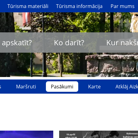
Tūrisma materiāli
Tūrisma informācija
Par mums
 apskatīt?
Ko darīt?
Kur nakš
s
Maršruti
Pasākumi
Karte
Atklāj Ai