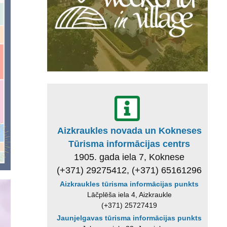
Aizkraukles novada un Kokneses
Tūrisma informācijas centrs
1905. gada iela 7, Koknese
(+371) 29275412, (+371) 65161296
Aizkraukles tūrisma informācijas punkts
Lāčplēša iela 4, Aizkraukle
(+371) 25727419
Jaunjelgavas tūrisma informācijas punkts