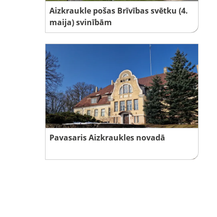
Aizkraukle pošas Brīvības svētku (4.
maija) svinībām
Pavasaris Aizkraukles novadā