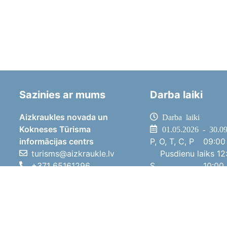
Sazinies ar mums
Darba laiki
Aizkraukles novada un
Darba laiki
Kokneses Tūrisma
01.05.2026 - 30.0
informācijas centrs
P, O, T, C, P
09:00 
turisms@aizkraukle.lv
Pusdienu laiks
12:
+371 65161296
S
10:00 
+371 29275412
Sv
11:00 
1905.gada iela 7, Koknese,
01.10.2025 - 30.0
Aizkraukles novads, LV-5113
P, O, T, C, P
08:00 
Pusdienu laiks
12:
S
10:00 