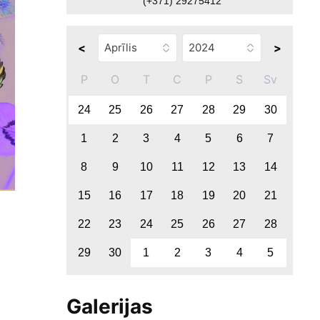
(+371) 29275412
<
>
P
O
T
C
P
S
Sv
24
25
26
27
28
29
30
1
2
3
4
5
6
7
8
9
10
11
12
13
14
15
16
17
18
19
20
21
22
23
24
25
26
27
28
29
30
1
2
3
4
5
Galerijas