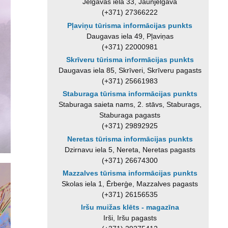
Jelgavas iela 33, Jaunjelgava
(+371) 27366222
Pļaviņu tūrisma informācijas punkts
Daugavas iela 49, Pļaviņas
(+371) 22000981
Skrīveru tūrisma informācijas punkts
Daugavas iela 85, Skrīveri, Skrīveru pagasts
(+371) 25661983
Staburaga tūrisma informācijas punkts
Staburaga saieta nams, 2. stāvs, Staburags,
Staburaga pagasts
(+371) 29892925
Neretas tūrisma informācijas punkts
Dzirnavu iela 5, Nereta, Neretas pagasts
(+371) 26674300
Mazzalves tūrisma informācijas punkts
Skolas iela 1, Ērberģe, Mazzalves pagasts
(+371) 26156535
Iršu muižas klēts - magazīna
Irši, Iršu pagasts