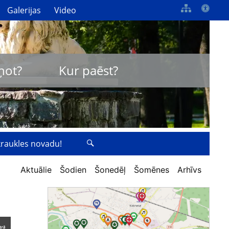
Galerijas
Video
ņot?
Kur paēst?
zkraukles novadu!
Aktuālie
Šodien
Šonedēļ
Šomēnes
Arhīvs