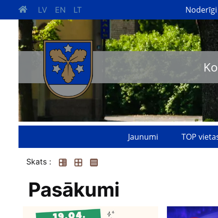
Noderīgi
LV
EN
LT
Ko
Jaunumi
TOP vieta
Skats :
Pasākumi