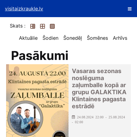
visitaizkraukle.lv
Skats :
Aktuālie
Šodien
Šonedēļ
Šomēnes
Arhīvs
Pasākumi
Vasaras sezonas
noslēguma
zaļumballe kopā ar
grupu GALAKTIKA
Klintaines pagasta
estrādē
24.08.2024 22:00 - 25.08.2024
- 02:00