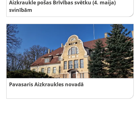
Aizkraukle pošas Brīvības svētku (4. maija)
svinībām
Pavasaris Aizkraukles novadā