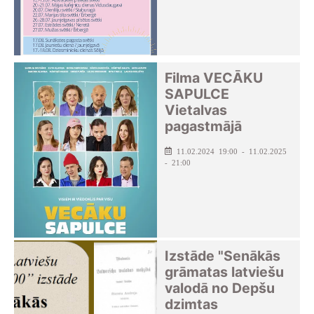
Filma VECĀKU
SAPULCE
Vietalvas
pagastmājā
11.02.2024 19:00 - 11.02.2025
- 21:00
Izstāde "Senākās
grāmatas latviešu
valodā no Depšu
dzimtas