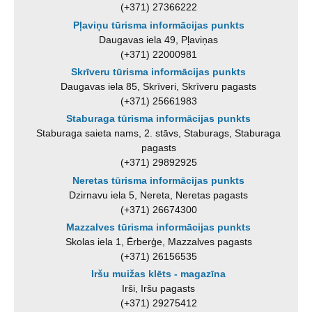
(+371) 27366222
Pļaviņu tūrisma informācijas punkts
Daugavas iela 49, Pļaviņas
(+371) 22000981
Skrīveru tūrisma informācijas punkts
Daugavas iela 85, Skrīveri, Skrīveru pagasts
(+371) 25661983
Staburaga tūrisma informācijas punkts
Staburaga saieta nams, 2. stāvs, Staburags, Staburaga
pagasts
(+371) 29892925
Neretas tūrisma informācijas punkts
Dzirnavu iela 5, Nereta, Neretas pagasts
(+371) 26674300
Mazzalves tūrisma informācijas punkts
Skolas iela 1, Ērberģe, Mazzalves pagasts
(+371) 26156535
Iršu muižas klēts - magazīna
Irši, Iršu pagasts
(+371) 29275412