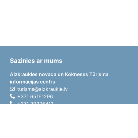
Sazinies ar mums
Aizkraukles novada un Kokneses Tūrisma
informācijas centrs
turisms@aizkraukle.lv
+371 65161296
+371 29275412
1905.gada iela 7, Koknese,
Aizkraukles novads, LV-5113
Darba laiki