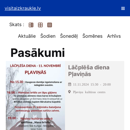
visitaizkraukle.lv
Skats :
Aktuālie
Šodien
Šonedēļ
Šomēnes
Arhīvs
Pasākumi
Lāčplēša diena
Pļaviņās
11.11.2024 15:30 - 20:00
Pļaviņu kultūras centrs