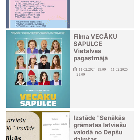
Filma VECĀKU
SAPULCE
Vietalvas
pagastmājā
11.02.2024 19:00 - 11.02.2025
- 21:00
Izstāde "Senākās
grāmatas latviešu
valodā no Depšu
dzimtas