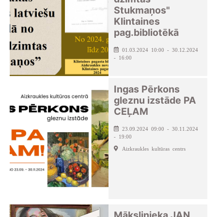
Stukmaņos"
Klintaines
pag.bibliotēkā
01.03.2024 10:00 - 30.12.2024
- 16:00
Ingas Pērkons
gleznu izstāde PA
CEĻAM
23.09.2024 09:00 - 30.11.2024
- 19:00
Aizkraukles kultūras centrs
Mākslinieka JAN