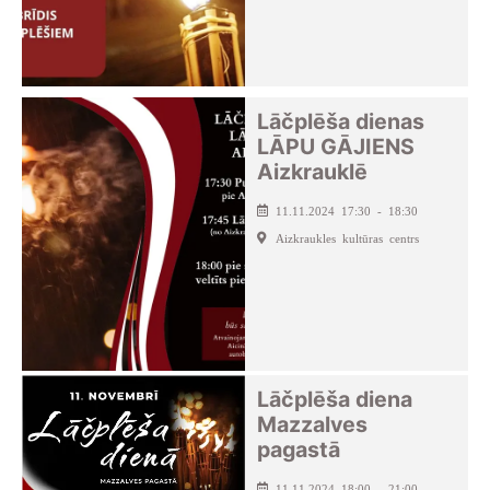
Lāčplēša dienas
LĀPU GĀJIENS
Aizkrauklē
11.11.2024 17:30 - 18:30
Aizkraukles kultūras centrs
Lāčplēša diena
Mazzalves
pagastā
11.11.2024 18:00 - 21:00