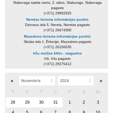
Staburaga saieta nams, 2. stāvs, Staburags, Staburaga
pagasts
(+371) 29892925
Neretas tūrisma informācijas punkts
Dzirnavu iela 5, Nereta, Neretas pagasts
(+371) 26674300
Mazzalves tūrisma informācijas punkts
Skolas iela 1, Ērberģe, Mazzalves pagasts
(+371) 26156535
Iršu muižas klēts - magazīna
Irši, Iršu pagasts
(+371) 29275412
<
>
P
O
T
C
P
S
Sv
28
29
30
31
1
2
3
4
5
6
7
8
9
10