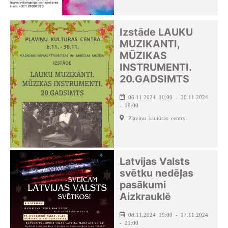
Izstāde LAUKU
MUZIKANTI,
MŪZIKAS
INSTRUMENTI.
20.GADSIMTS
06.11.2024 10:00 - 30.11.2024
- 18:00
Pļaviņu kultūras centrs
Latvijas Valsts
svētku nedēļas
pasākumi
Aizkrauklē
08.11.2024 19:00 - 17.11.2024
- 21:00