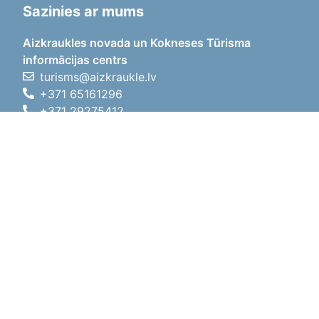
Sazinies ar mums
Aizkraukles novada un Kokneses Tūrisma
informācijas centrs
turisms@aizkraukle.lv
+371 65161296
+371 29275412
1905.gada iela 7, Koknese,
Aizkraukles novads, LV-5113
Darba laiki
Darba laiki
01.05.2026 - 30.09.2026
P, O, T, C, P
09:00 - 18:00
Pusdienu laiks
12:00 - 13:00
S
10:00 - 15:00
Sv
11:00 - 14:00
01.10.2025 - 30.04.2026