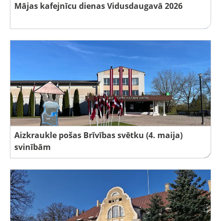
Mājas kafejnīcu dienas Vidusdaugavā 2026
Aizkraukle pošas Brīvības svētku (4. maija)
svinībām