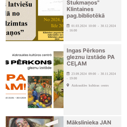
Stukmaņos"
Klintaines
pag.bibliotēkā
01.03.2024 10:00 - 30.12.2024
- 16:00
Ingas Pērkons
gleznu izstāde PA
CEĻAM
23.09.2024 09:00 - 30.11.2024
- 19:00
Aizkraukles kultūras centrs
Mākslinieka JAN