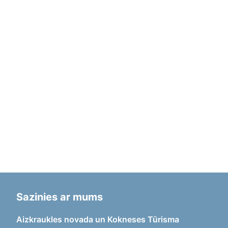
Sazinies ar mums
Aizkraukles novada un Kokneses Tūrisma