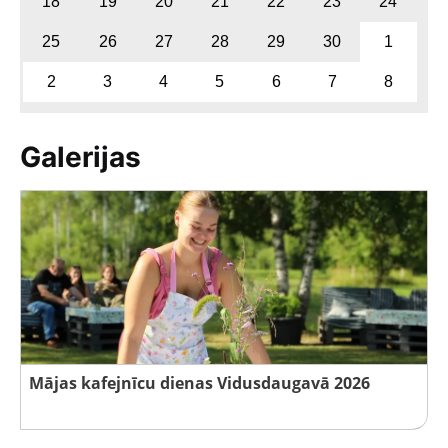
18
19
20
21
22
23
24
25
26
27
28
29
30
1
2
3
4
5
6
7
8
Galerijas
Mājas kafejnīcu dienas Vidusdaugavā 2026