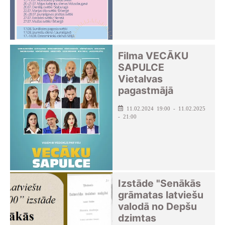
Filma VECĀKU
SAPULCE
Vietalvas
pagastmājā
11.02.2024 19:00 - 11.02.2025
- 21:00
Izstāde "Senākās
grāmatas latviešu
valodā no Depšu
dzimtas