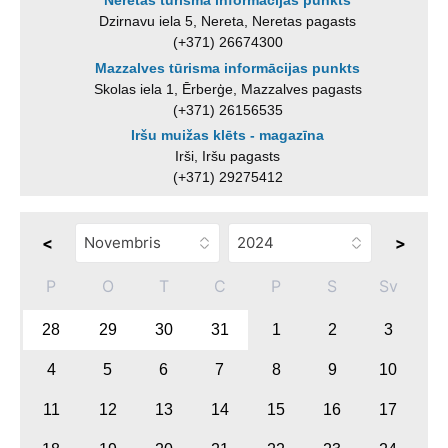
Neretas tūrisma informācijas punkts
Dzirnavu iela 5, Nereta, Neretas pagasts
(+371) 26674300
Mazzalves tūrisma informācijas punkts
Skolas iela 1, Ērberģe, Mazzalves pagasts
(+371) 26156535
Iršu muižas klēts - magazīna
Irši, Iršu pagasts
(+371) 29275412
<
>
P
O
T
C
P
S
Sv
28
29
30
31
1
2
3
4
5
6
7
8
9
10
11
12
13
14
15
16
17