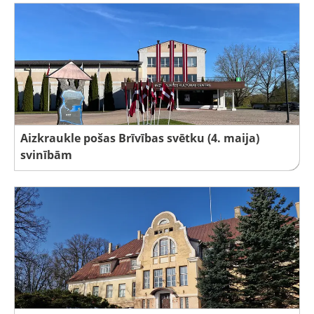
Aizkraukle pošas Brīvības svētku (4. maija)
svinībām