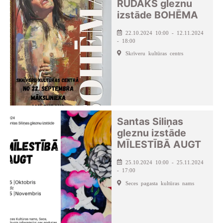
RUDAKS gleznu
izstāde BOHĒMA
22.10.2024 10:00 - 12.11.2024
- 18:00
Skrīveru kultūras centrs
Santas Siliņas
gleznu izstāde
MĪLESTĪBĀ AUGT
25.10.2024 10:00 - 25.11.2024
- 17:00
Seces pagasta kultūras nams