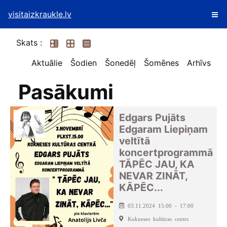
visitaizkraukle.lv
Skats :
Aktuālie
Šodien
Šonedēļ
Šomēnes
Arhīvs
Pasākumi
Edgars Pujāts
Edgaram Liepiņam
veltītā
koncertprogrammā
TĀPĒC JAU, KA
NEVAR ZINĀT,
KĀPĒC...
03.11.2024 15:00 - 17:00
Kokneses kultūras centrs