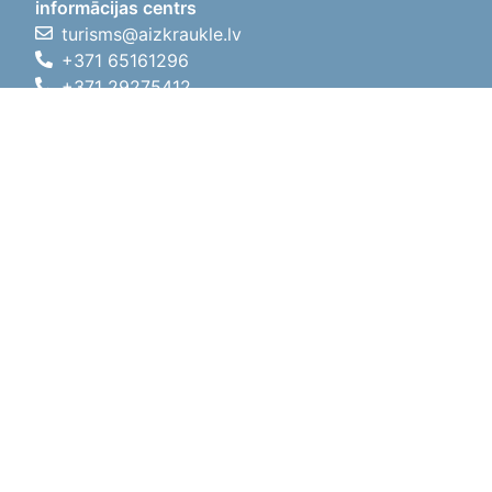
informācijas centrs
turisms@aizkraukle.lv
+371 65161296
+371 29275412
1905.gada iela 7, Koknese,
Aizkraukles novads, LV-5113
Darba laiki
Darba laiki
01.05.2026 - 30.09.2026
P, O, T, C, P
09:00 - 18:00
Pusdienu laiks
12:00 - 13:00
S
10:00 - 15:00
Sv
11:00 - 14:00
01.10.2025 - 30.04.2026
P, O, T, C, P
08:00 - 17:00
Pusdienu laiks
12:00
- 13:00
S
10:00 - 14:00