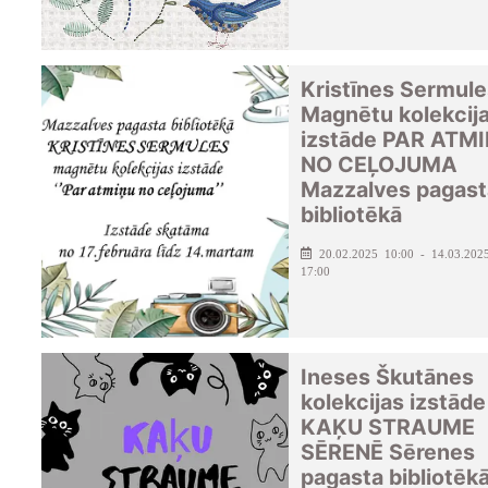
Kristīnes Sermule
Magnētu kolekcij
izstāde PAR ATM
NO CEĻOJUMA
Mazzalves pagast
bibliotēkā
20.02.2025 10:00 - 14.03.202
17:00
Ineses Škutānes
kolekcijas izstāde
KAĶU STRAUME
SĒRENĒ Sērenes
pagasta bibliotēk