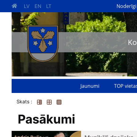
Noderīgi
LV
EN
LT
Ko
Jaunumi
TOP vieta
Skats :
Pasākumi