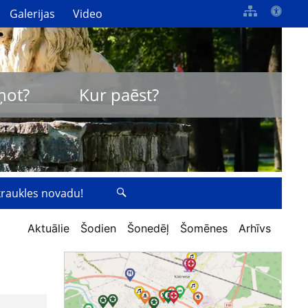
Galerijas
Video
ņot?
Kur paēst?
zkraukles novadu!
Aktuālie
Šodien
Šonedēļ
Šomēnes
Arhīvs