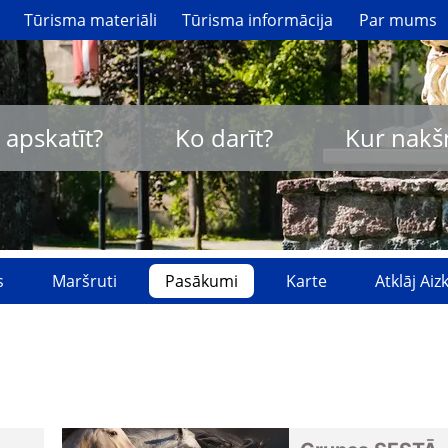
Tūrisma materiāli
Tūrisma informācija
Par mums
 apskatīt?
Ko darīt?
Kur nakš
s
Maršruti
Pasākumi
Karte
Atklāj Ai