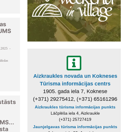
las
JUMS
.2025 -
ākslas
Aizkraukles novada un Kokneses
Tūrisma informācijas centrs
1905. gada iela 7, Koknese
(+371) 29275412, (+371) 65161296
stāsts
Aizkraukles tūrisma informācijas punkts
Lāčplēša iela 4, Aizkraukle
(+371) 25727419
S...
Jaunjelgavas tūrisma informācijas punkts
sta