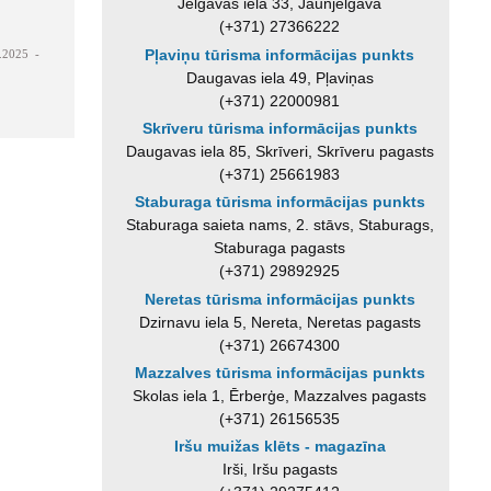
Jelgavas iela 33, Jaunjelgava
(+371) 27366222
Pļaviņu tūrisma informācijas punkts
.2025 -
Daugavas iela 49, Pļaviņas
(+371) 22000981
Skrīveru tūrisma informācijas punkts
Daugavas iela 85, Skrīveri, Skrīveru pagasts
(+371) 25661983
Staburaga tūrisma informācijas punkts
Staburaga saieta nams, 2. stāvs, Staburags,
Staburaga pagasts
(+371) 29892925
Neretas tūrisma informācijas punkts
Dzirnavu iela 5, Nereta, Neretas pagasts
(+371) 26674300
Mazzalves tūrisma informācijas punkts
Skolas iela 1, Ērberģe, Mazzalves pagasts
(+371) 26156535
Iršu muižas klēts - magazīna
Irši, Iršu pagasts