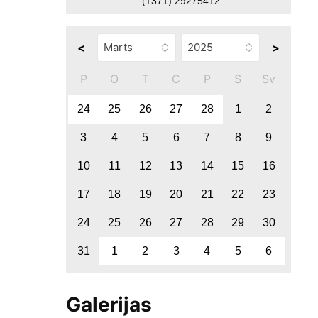
(+371) 29275412
<
>
P
O
T
C
P
S
Sv
24
25
26
27
28
1
2
3
4
5
6
7
8
9
10
11
12
13
14
15
16
17
18
19
20
21
22
23
24
25
26
27
28
29
30
31
1
2
3
4
5
6
Galerijas