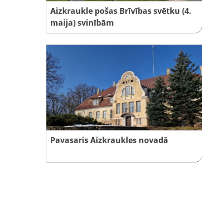
Aizkraukle pošas Brīvības svētku (4.
maija) svinībām
Pavasaris Aizkraukles novadā