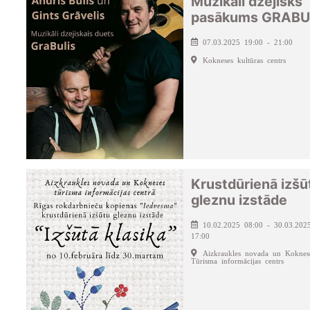
Muzikāli dzejisks
pasākums GRABU
07.03.2025 19:00 - 21:00
Kokneses kultūras centrs
Krustdūrienā izšū
gleznu izstāde
10.02.2025 08:00 - 30.03.202
17:00
Aizkraukles novada un Koknes
Tūrisma informācijas centrs