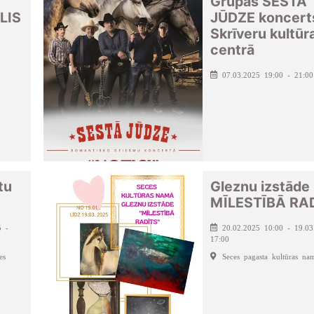
Grupas SESTĀ
LIS
JŪDZE koncert
Skrīveru kultūr
centrā
07.03.2025 19:00 - 21:00
tu
Gleznu izstāde
MĪLESTĪBĀ RA
5 -
20.02.2025 10:00 - 19.03
17:00
es
Seces pagasta kultūras na