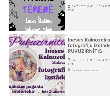
03.03.2025 10:00 - 28.03.202
17:00
Ineses Kalnozola
fotogrāfiju izstād
PUĶUZIRNĪTIS
05.03.2025 11:00 - 31.03.202
17:00
Sunākstes saieta nams