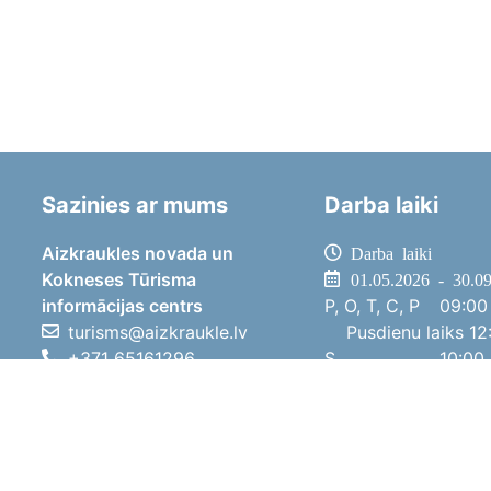
Sazinies ar mums
Darba laiki
Aizkraukles novada un
Darba laiki
Kokneses Tūrisma
01.05.2026 - 30.0
informācijas centrs
P, O, T, C, P
09:00 
turisms@aizkraukle.lv
Pusdienu laiks
12:
+371 65161296
S
10:00 
+371 29275412
Sv
11:00 
1905.gada iela 7, Koknese,
01.10.2025 - 30.0
Aizkraukles novads, LV-5113
P, O, T, C, P
08:00 
Pusdienu laiks
12:
S
10:00 