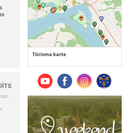
s
as
Tūrisma karte
DĪTS
.2025 -
ms