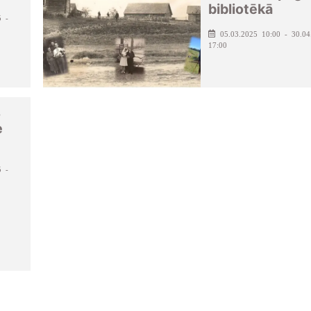
bibliotēkā
5 -
05.03.2025 10:00 - 30.04
17:00
s
e
5 -