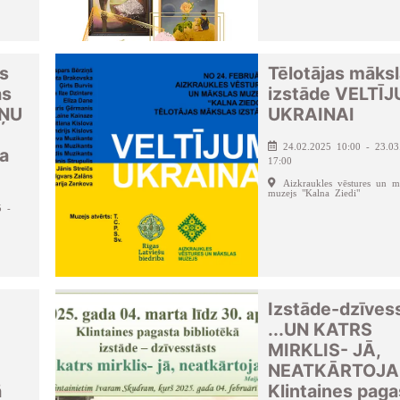
s
Tēlotājas māks
as
izstāde VELTĪ
IŅU
UKRAINAI
24.02.2025 10:00 - 23.03
a
17:00
Aizkraukles vēstures un m
muzejs "Kalna Ziedi"
5 -
Izstāde-dzīves
...UN KATRS
MIRKLIS- JĀ,
NEATKĀRTOJAM
ā
Klintaines paga