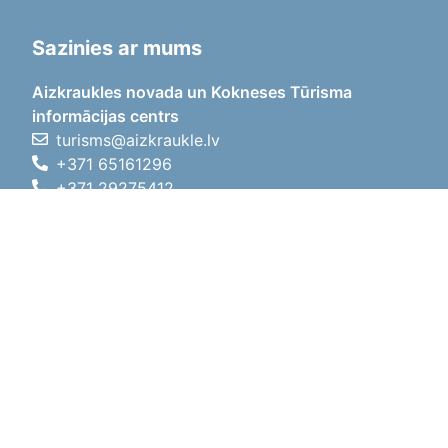
Sazinies ar mums
Aizkraukles novada un Kokneses Tūrisma
informācijas centrs
turisms@aizkraukle.lv
+371 65161296
+371 29275412
1905.gada iela 7, Koknese,
Aizkraukles novads, LV-5113
Darba laiki
Darba laiki
01.05.2026 - 30.09.2026
P, O, T, C, P
09:00 - 18:00
Pusdienu laiks
12:00 - 13:00
S
10:00 - 15:00
Sv
11:00 - 14:00