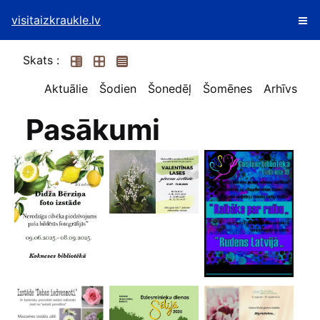
visitaizkraukle.lv
Skats :
Aktuālie
Šodien
Šonedēļ
Šomēnes
Arhīvs
Pasākumi