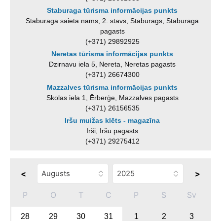
Staburaga tūrisma informācijas punkts
Staburaga saieta nams, 2. stāvs, Staburags, Staburaga
pagasts
(+371) 29892925
Neretas tūrisma informācijas punkts
Dzirnavu iela 5, Nereta, Neretas pagasts
(+371) 26674300
Mazzalves tūrisma informācijas punkts
Skolas iela 1, Ērberģe, Mazzalves pagasts
(+371) 26156535
Iršu muižas klēts - magazīna
Irši, Iršu pagasts
(+371) 29275412
<
>
P
O
T
C
P
S
Sv
28
29
30
31
1
2
3