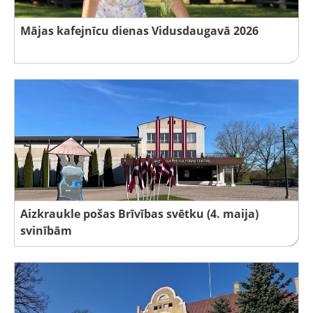
Mājas kafejnīcu dienas Vidusdaugavā 2026
Aizkraukle pošas Brīvības svētku (4. maija)
svinībām