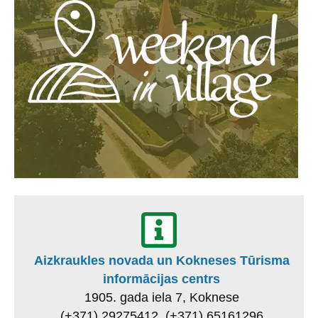
Aizkraukles novada un Kokneses Tūrisma
informācijas centrs
1905. gada iela 7, Koknese
(+371) 29275412, (+371) 65161296