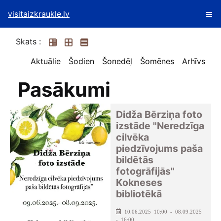
visitaizkraukle.lv
Skats :
Aktuālie
Šodien
Šonedēļ
Šomēnes
Arhīvs
Pasākumi
Didža Bērziņa foto
izstāde "Neredzīga
cilvēka
piedzīvojums paša
bildētās
fotogrāfijās"
Kokneses
bibliotēkā
10.06.2025 10:00 - 08.09.2025
- 16:00