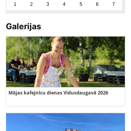
1
2
3
4
5
6
7
Galerijas
Mājas kafejnīcu dienas Vidusdaugavā 2026