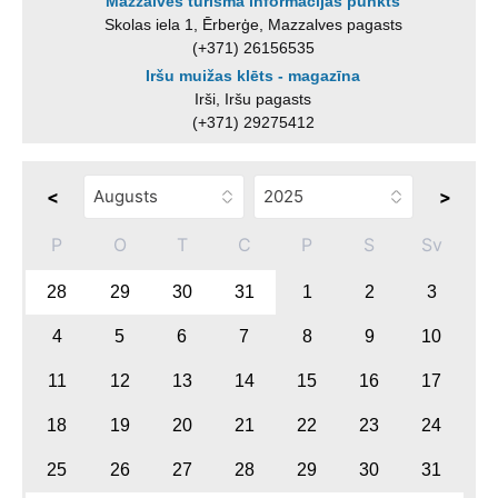
Mazzalves tūrisma informācijas punkts
Skolas iela 1, Ērberģe, Mazzalves pagasts
(+371) 26156535
Iršu muižas klēts - magazīna
Irši, Iršu pagasts
(+371) 29275412
<
>
P
O
T
C
P
S
Sv
28
29
30
31
1
2
3
4
5
6
7
8
9
10
11
12
13
14
15
16
17
18
19
20
21
22
23
24
25
26
27
28
29
30
31