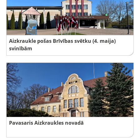
Aizkraukle pošas Brīvības svētku (4. maija)
svinībām
Pavasaris Aizkraukles novadā