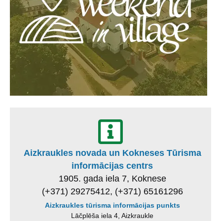
Aizkraukles novada un Kokneses Tūrisma
informācijas centrs
1905. gada iela 7, Koknese
(+371) 29275412, (+371) 65161296
Aizkraukles tūrisma informācijas punkts
Lāčplēša iela 4, Aizkraukle