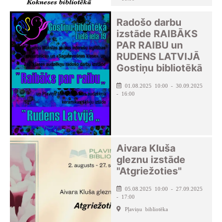
Kokneses pagasta bibliotēka
Radošo darbu
izstāde RAIBĀKS
PAR RAIBU un
RUDENS LATVIJĀ
Gostiņu bibliotēkā
01.08.2025 10:00 - 30.09.2025
- 16:00
Aivara Kluša
gleznu izstāde
"Atgriežoties"
05.08.2025 10:00 - 27.09.2025
- 17:00
Pļaviņu bibliotēka