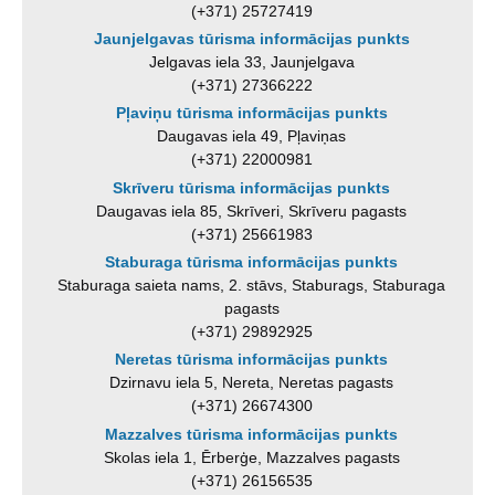
(+371) 25727419
Jaunjelgavas tūrisma informācijas punkts
Jelgavas iela 33, Jaunjelgava
(+371) 27366222
Pļaviņu tūrisma informācijas punkts
Daugavas iela 49, Pļaviņas
(+371) 22000981
Skrīveru tūrisma informācijas punkts
Daugavas iela 85, Skrīveri, Skrīveru pagasts
(+371) 25661983
Staburaga tūrisma informācijas punkts
Staburaga saieta nams, 2. stāvs, Staburags, Staburaga
pagasts
(+371) 29892925
Neretas tūrisma informācijas punkts
Dzirnavu iela 5, Nereta, Neretas pagasts
(+371) 26674300
Mazzalves tūrisma informācijas punkts
Skolas iela 1, Ērberģe, Mazzalves pagasts
(+371) 26156535