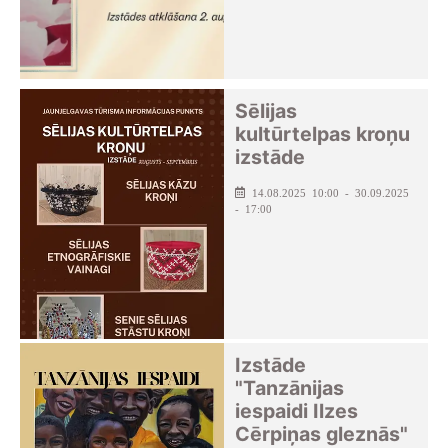
Sēlijas
kultūrtelpas kroņu
izstāde
14.08.2025 10:00 - 30.09.2025
- 17:00
Izstāde
"Tanzānijas
iespaidi Ilzes
Cērpiņas gleznās"