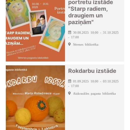
portretu izstāde
"Starp radiem,
draugiem un
paziņām"
30.08.2025 10:00 - 31.10.2025
- 17:00
Sērenes bibliotēka
Rokdarbu izstāde
01.09.2025 10:00 - 03.10.2025
- 17:00
Aizkraukles pagasta bibliotēka