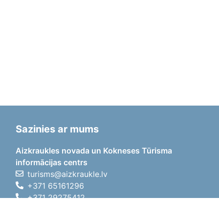
Sazinies ar mums
Aizkraukles novada un Kokneses Tūrisma
informācijas centrs
turisms@aizkraukle.lv
+371 65161296
+371 29275412
1905.gada iela 7, Koknese,