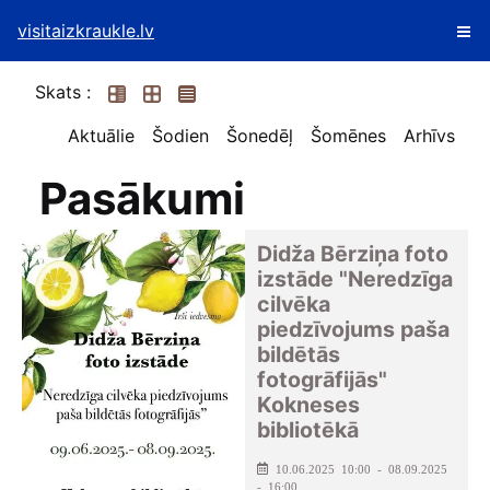
visitaizkraukle.lv
Skats :
Aktuālie
Šodien
Šonedēļ
Šomēnes
Arhīvs
Pasākumi
Didža Bērziņa foto
izstāde "Neredzīga
cilvēka
piedzīvojums paša
bildētās
fotogrāfijās"
Kokneses
bibliotēkā
10.06.2025 10:00 - 08.09.2025
- 16:00