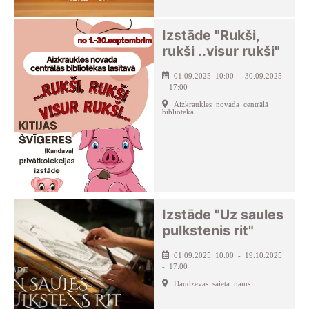
Izstāde "Rukši,
rukši ..visur rukši"
01.09.2025 10:00 - 30.09.2025
- 17:00
Aizkraukles novada centrālā
bibliotēka
Izstāde "Uz saules
pulkstenis rit"
01.09.2025 10:00 - 19.10.2025
- 17:00
Daudzevas saieta nams