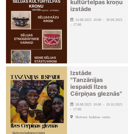
kultūrtelpas kroņu
izstāde
14.08.2025 10:00 - 30.09.2025
- 17:00
Izstāde
"Tanzānijas
iespaidi Ilzes
Cērpiņas gleznās"
18.08.2025 10:00 - 19.10.2025
- 17:00
Skrīveru kultūras centrs