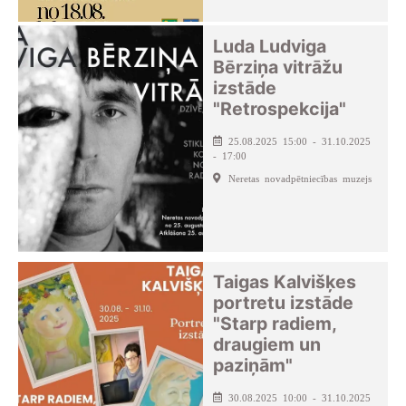
Luda Ludviga
Bērziņa vitrāžu
izstāde
"Retrospekcija"
25.08.2025 15:00 - 31.10.2025
- 17:00
Neretas novadpētniecības muzejs
Taigas Kalvišķes
portretu izstāde
"Starp radiem,
draugiem un
paziņām"
30.08.2025 10:00 - 31.10.2025