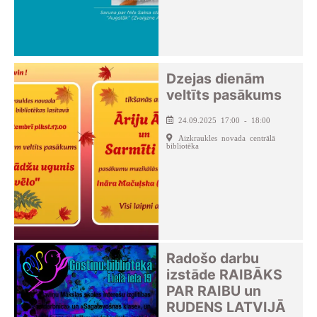
Dzejas dienām
veltīts pasākums
24.09.2025 17:00 - 18:00
Aizkraukles novada centrālā
bibliotēka
Radošo darbu
izstāde RAIBĀKS
PAR RAIBU un
RUDENS LATVIJĀ