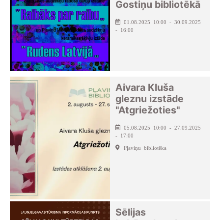
Gostiņu bibliotēkā
01.08.2025 10:00 - 30.09.2025
- 16:00
Aivara Kluša
gleznu izstāde
"Atgriežoties"
05.08.2025 10:00 - 27.09.2025
- 17:00
Pļaviņu bibliotēka
Sēlijas