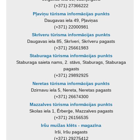
(+371) 27366222
Pļaviņu tūrisma informācijas punkts
Daugavas iela 49, Pļaviņas
(+371) 22000981
Skrīveru tūrisma informācijas punkts
Daugavas iela 85, Skrīveri, Skrīveru pagasts
(+371) 25661983
Staburaga tūrisma informācijas punkts
Staburaga saieta nams, 2. stāvs, Staburags, Staburaga
pagasts
(+371) 29892925
Neretas tūrisma informācijas punkts
Dzirnavu iela 5, Nereta, Neretas pagasts
(+371) 26674300
Mazzalves tūrisma informācijas punkts
Skolas iela 1, Ērberģe, Mazzalves pagasts
(+371) 26156535
Iršu muižas klēts - magazīna
Irši, Iršu pagasts
(+371) 29275412