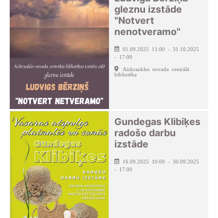
gleznu izstāde
"Notvert
nenotveramo"
01.09.2025 11:00 - 31.10.2025
- 17:00
Aizkraukles novada centrālā
bibliotēka
Gundegas Klibiķes
radošo darbu
izstāde
16.09.2025 10:00 - 30.09.2025
- 17:00