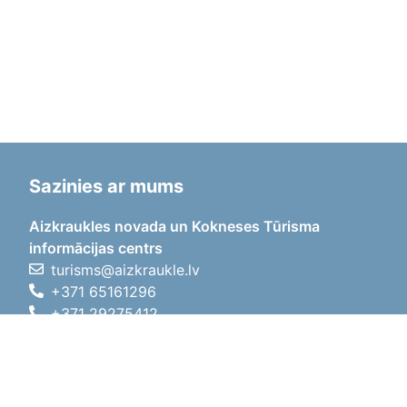
Sazinies ar mums
Aizkraukles novada un Kokneses Tūrisma
informācijas centrs
turisms@aizkraukle.lv
+371 65161296
+371 29275412
1905.gada iela 7, Koknese,
Aizkraukles novads, LV-5113
Darba laiki