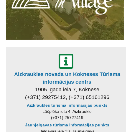
Aizkraukles novada un Kokneses Tūrisma
informācijas centrs
1905. gada iela 7, Koknese
(+371) 29275412, (+371) 65161296
Aizkraukles tūrisma informācijas punkts
Lāčplēša iela 4, Aizkraukle
(+371) 25727419
Jaunjelgavas tūrisma informācijas punkts
Jelgavas iela 33, Jaunjelgava