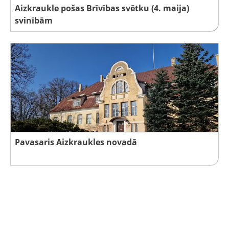
Aizkraukle pošas Brīvības svētku (4. maija)
svinībām
Pavasaris Aizkraukles novadā