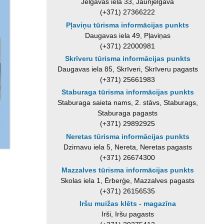
Jelgavas iela 33, Jaunjelgava
(+371) 27366222
Pļaviņu tūrisma informācijas punkts
Daugavas iela 49, Pļaviņas
(+371) 22000981
Skrīveru tūrisma informācijas punkts
Daugavas iela 85, Skrīveri, Skrīveru pagasts
(+371) 25661983
Staburaga tūrisma informācijas punkts
Staburaga saieta nams, 2. stāvs, Staburags,
Staburaga pagasts
(+371) 29892925
Neretas tūrisma informācijas punkts
Dzirnavu iela 5, Nereta, Neretas pagasts
(+371) 26674300
Mazzalves tūrisma informācijas punkts
Skolas iela 1, Ērberģe, Mazzalves pagasts
(+371) 26156535
Iršu muižas klēts - magazīna
Irši, Iršu pagasts