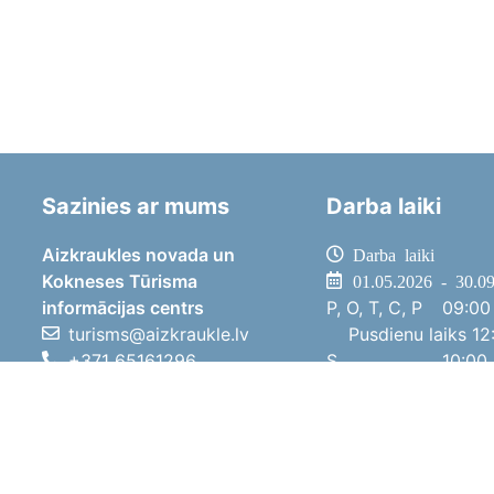
Sazinies ar mums
Darba laiki
Aizkraukles novada un
Darba laiki
Kokneses Tūrisma
01.05.2026 - 30.0
informācijas centrs
P, O, T, C, P
09:00 
turisms@aizkraukle.lv
Pusdienu laiks
12:
+371 65161296
S
10:00 
+371 29275412
Sv
11:00 
1905.gada iela 7, Koknese,
01.10.2025 - 30.0
Aizkraukles novads, LV-5113
P, O, T, C, P
08:00 
Pusdienu laiks
12:
S
10:00 