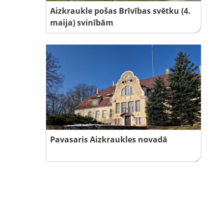
Aizkraukle pošas Brīvības svētku (4.
maija) svinībām
Pavasaris Aizkraukles novadā