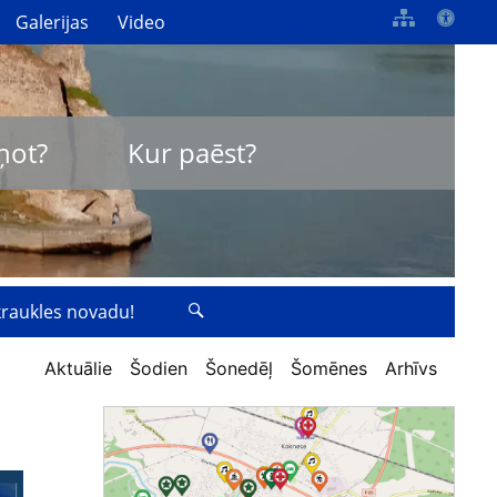
Galerijas
Video
ņot?
Kur paēst?
zkraukles novadu!
Aktuālie
Šodien
Šonedēļ
Šomēnes
Arhīvs