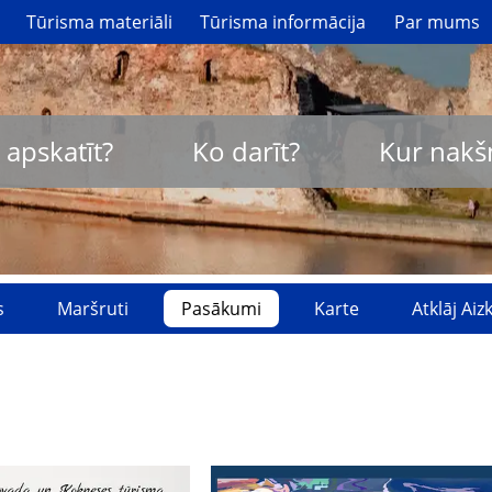
Tūrisma materiāli
Tūrisma informācija
Par mums
 apskatīt?
Ko darīt?
Kur nakš
s
Maršruti
Pasākumi
Karte
Atklāj Ai