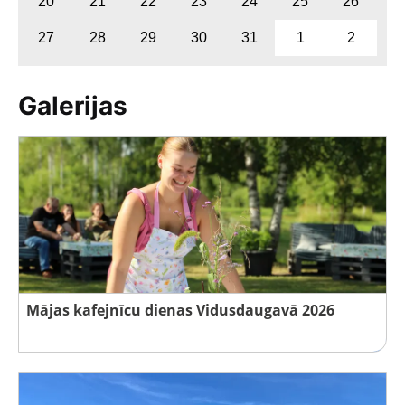
20
21
22
23
24
25
26
27
28
29
30
31
1
2
Galerijas
Mājas kafejnīcu dienas Vidusdaugavā 2026