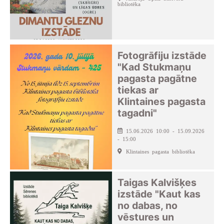
bibliotēka
Fotogrāfiju izstāde
"Kad Stukmaņu
pagasta pagātne
tiekas ar
Klintaines pagasta
tagadni"
15.06.2026 10:00 - 15.09.2026
- 15:00
Klintaines pagasta bibliotēka
Taigas Kalvišķes
izstāde "Kaut kas
no dabas, no
vēstures un