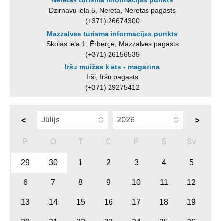
Neretas tūrisma informācijas punkts
Dzirnavu iela 5, Nereta, Neretas pagasts
(+371) 26674300
Mazzalves tūrisma informācijas punkts
Skolas iela 1, Ērberģe, Mazzalves pagasts
(+371) 26156535
Iršu muižas klēts - magazīna
Irši, Iršu pagasts
(+371) 29275412
<
>
P
O
T
C
P
S
Sv
29
30
1
2
3
4
5
6
7
8
9
10
11
12
13
14
15
16
17
18
19