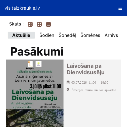
visitaizkraukle.lv
Skats :
Aktuālie
Šodien
Šonedēļ
Šomēnes
Arhīvs
Pasākumi
Laivošana pa
Dienvidsusēju
03.07.2026 11:00 - 18:00
Ērberģes muiža un tās apkārtne