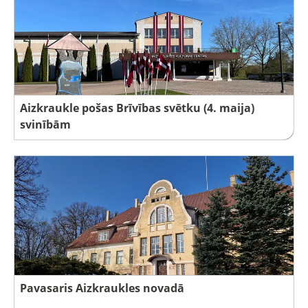
Aizkraukle pošas Brīvības svētku (4. maija)
svinībām
Pavasaris Aizkraukles novadā