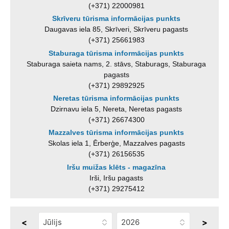
(+371) 22000981
Skrīveru tūrisma informācijas punkts
Daugavas iela 85, Skrīveri, Skrīveru pagasts
(+371) 25661983
Staburaga tūrisma informācijas punkts
Staburaga saieta nams, 2. stāvs, Staburags, Staburaga
pagasts
(+371) 29892925
Neretas tūrisma informācijas punkts
Dzirnavu iela 5, Nereta, Neretas pagasts
(+371) 26674300
Mazzalves tūrisma informācijas punkts
Skolas iela 1, Ērberģe, Mazzalves pagasts
(+371) 26156535
Iršu muižas klēts - magazīna
Irši, Iršu pagasts
(+371) 29275412
<
>