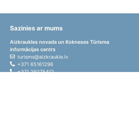
Sazinies ar mums
Aizkraukles novada un Kokneses Tūrisma
informācijas centrs
turisms@aizkraukle.lv
+371 65161296
+371 29275412
1905.gada iela 7, Koknese,
Aizkraukles novads, LV-5113
Darba laiki
Darba laiki
01.05.2026 - 30.09.2026
P, O, T, C, P
09:00 - 18:00
Pusdienu laiks
12:00 - 13:00