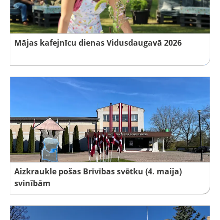
Mājas kafejnīcu dienas Vidusdaugavā 2026
Aizkraukle pošas Brīvības svētku (4. maija)
svinībām