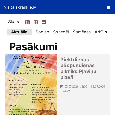
visitaizkraukle.lv
Skats :
Aktuālie
Šodien
Šonedēļ
Šomēnes
Arhīvs
Pasākumi
Piektdienas
pēcpusdienas
pikniks Pļaviņu
pļavā
03.07.2026 18:00 - 04.07.2026
- 02:00