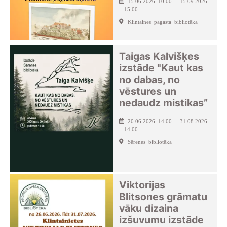
15.06.2026 10:00 - 15.09.2026
- 15:00
Klintaines pagasta bibliotēka
Taigas Kalvišķes
izstāde "Kaut kas
no dabas, no
vēstures un
nedaudz mistikas”
20.06.2026 14:00 - 31.08.2026
- 14:00
Sērenes bibliotēka
Viktorijas
Blitsones grāmatu
vāku dizaina
izšuvumu izstāde