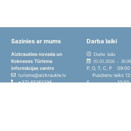
Sazinies ar mums
Darba laiki
Aizkraukles novada un
Darba laiki
Kokneses Tūrisma
01.05.2026 - 30.0
informācijas centrs
P, O, T, C, P
09:00 
turisms@aizkraukle.lv
Pusdienu laiks
12:
+371 65161296
S
10:00 
+371 29275412
Sv
11:00 
1905.gada iela 7, Koknese,
01.10.2025 - 30.0
Aizkraukles novads, LV-5113
P, O, T, C, P
08:00 
Pusdienu laiks
12:
S
10:00 
Sv
Brīvdi