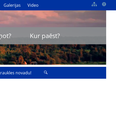
Galerijas
Video
ņot?
Kur paēst?
zkraukles novadu!