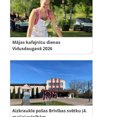
Mājas kafejnīcu dienas
Vidusdaugavā 2026
Aizkraukle pošas Brīvības svētku (4.
maija) svinībām