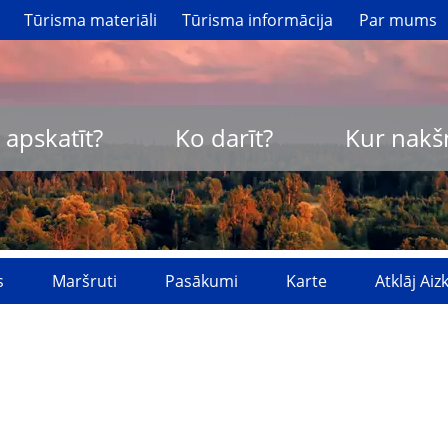
Tūrisma materiāli
Tūrisma informācija
Par mums
 apskatīt?
Ko darīt?
Kur nakš
s
Maršruti
Pasākumi
Karte
Atklāj Ai