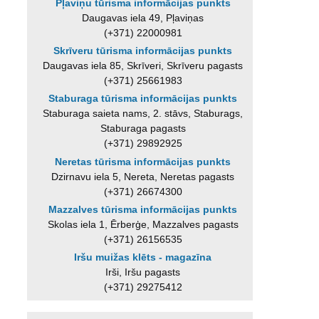
Pļaviņu tūrisma informācijas punkts
Daugavas iela 49, Pļaviņas
(+371) 22000981
Skrīveru tūrisma informācijas punkts
Daugavas iela 85, Skrīveri, Skrīveru pagasts
(+371) 25661983
Staburaga tūrisma informācijas punkts
Staburaga saieta nams, 2. stāvs, Staburags,
Staburaga pagasts
(+371) 29892925
Neretas tūrisma informācijas punkts
Dzirnavu iela 5, Nereta, Neretas pagasts
(+371) 26674300
Mazzalves tūrisma informācijas punkts
Skolas iela 1, Ērberģe, Mazzalves pagasts
(+371) 26156535
Iršu muižas klēts - magazīna
Irši, Iršu pagasts
(+371) 29275412