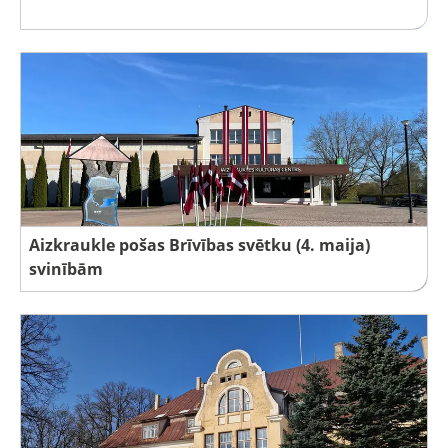
Aizkraukle pošas Brīvības svētku (4. maija)
svinībām