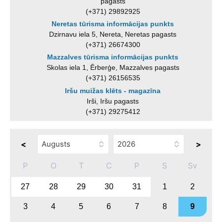
pagasts
(+371) 29892925
Neretas tūrisma informācijas punkts
Dzirnavu iela 5, Nereta, Neretas pagasts
(+371) 26674300
Mazzalves tūrisma informācijas punkts
Skolas iela 1, Ērberģe, Mazzalves pagasts
(+371) 26156535
Iršu muižas klēts - magazīna
Irši, Iršu pagasts
(+371) 29275412
<
>
P
O
T
C
P
S
Sv
27
28
29
30
31
1
2
3
4
5
6
7
8
9