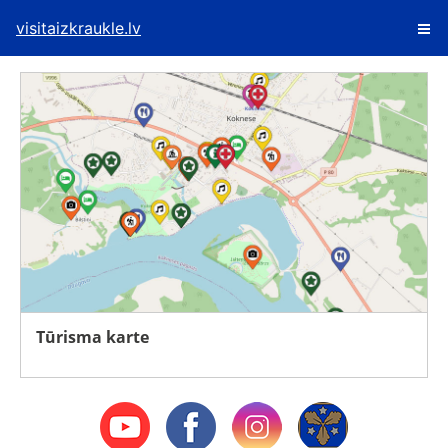
visitaizkraukle.lv
Tūrisma karte