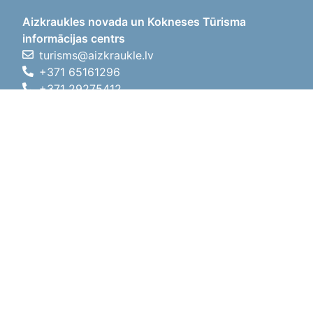
Aizkraukles novada un Kokneses Tūrisma
informācijas centrs
turisms@aizkraukle.lv
+371 65161296
+371 29275412
1905.gada iela 7, Koknese,
Aizkraukles novads, LV-5113
Darba laiki
Darba laiki
01.05.2026 - 30.09.2026
P, O, T, C, P
09:00 - 18:00
Pusdienu laiks
12:00 - 13:00
S
10:00 - 15:00
Sv
11:00 - 14:00
01.10.2025 - 30.04.2026
P, O, T, C, P
08:00 - 17:00
Pusdienu laiks
12:00