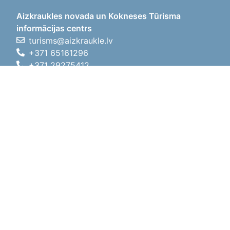
Aizkraukles novada un Kokneses Tūrisma
informācijas centrs
turisms@aizkraukle.lv
+371 65161296
+371 29275412
1905.gada iela 7, Koknese,
Aizkraukles novads, LV-5113
Darba laiki
Darba laiki
01.05.2026 - 30.09.2026
P, O, T, C, P
09:00 - 18:00
Pusdienu laiks
12:00 - 13:00
S
10:00 - 15:00
Sv
11:00 - 14:00
01.10.2025 - 30.04.2026
P, O, T, C, P
08:00 - 17:00
Pusdienu laiks
12:00