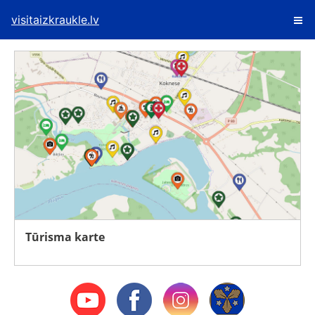
visitaizkraukle.lv
Tūrisma karte