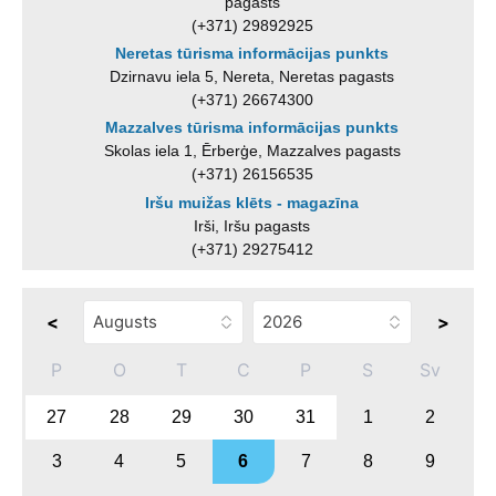
pagasts
(+371) 29892925
Neretas tūrisma informācijas punkts
Dzirnavu iela 5, Nereta, Neretas pagasts
(+371) 26674300
Mazzalves tūrisma informācijas punkts
Skolas iela 1, Ērberģe, Mazzalves pagasts
(+371) 26156535
Iršu muižas klēts - magazīna
Irši, Iršu pagasts
(+371) 29275412
<
>
P
O
T
C
P
S
Sv
27
28
29
30
31
1
2
3
4
5
6
7
8
9