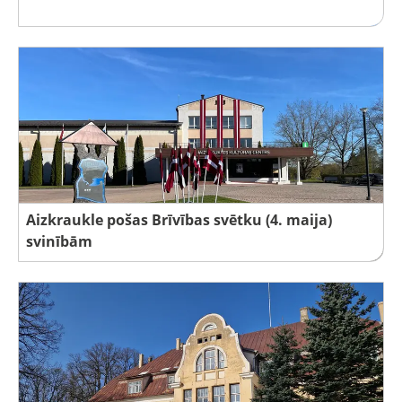
Aizkraukle pošas Brīvības svētku (4. maija)
svinībām