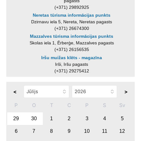
pagasts
(+371) 29892925
Neretas tūrisma informācijas punkts
Dzirnavu iela 5, Nereta, Neretas pagasts
(+371) 26674300
Mazzalves tūrisma informācijas punkts
Skolas iela 1, Ērberģe, Mazzalves pagasts
(+371) 26156535
Iršu muižas klēts - magazīna
Irši, Iršu pagasts
(+371) 29275412
<
>
P
O
T
C
P
S
Sv
29
30
1
2
3
4
5
6
7
8
9
10
11
12