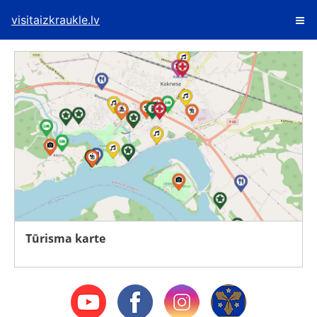
visitaizkraukle.lv
Tūrisma karte