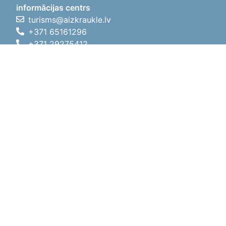
informācijas centrs
turisms@aizkraukle.lv
+371 65161296
+371 29275412
1905.gada iela 7, Koknese,
Aizkraukles novads, LV-5113
Darba laiki
Darba laiki
01.05.2026 - 30.09.2026
P, O, T, C, P
09:00 - 18:00
Pusdienu laiks
12:00 - 13:00
S
10:00 - 15:00
Sv
11:00 - 14:00
01.10.2025 - 30.04.2026
P, O, T, C, P
08:00 - 17:00
Pusdienu laiks
12:00
- 13:00
S
10:00 - 14:00