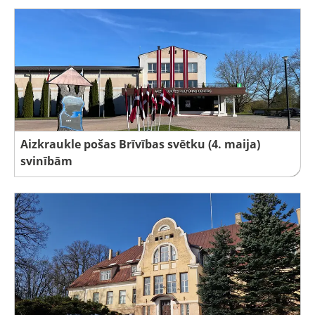
Aizkraukle pošas Brīvības svētku (4. maija)
svinībām