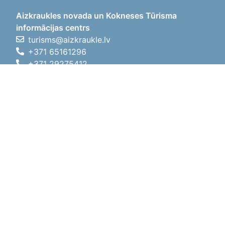
Aizkraukles novada un Kokneses Tūrisma
informācijas centrs
turisms@aizkraukle.lv
+371 65161296
+371 29275412
1905.gada iela 7, Koknese,
Aizkraukles novads, LV-5113
Darba laiki
Darba laiki
01.05.2026 - 30.09.2026
P, O, T, C, P
09:00 - 18:00
Pusdienu laiks
12:00 - 13:00
S
10:00 - 15:00
Sv
11:00 - 14:00
01.10.2025 - 30.04.2026
P, O, T, C, P
08:00 - 17:00
Pusdienu laiks
12:00