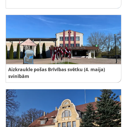
Aizkraukle pošas Brīvības svētku (4. maija)
svinībām