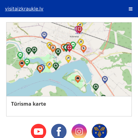
visitaizkraukle.lv
Tūrisma karte