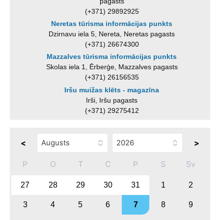
pagasts
(+371) 29892925
Neretas tūrisma informācijas punkts
Dzirnavu iela 5, Nereta, Neretas pagasts
(+371) 26674300
Mazzalves tūrisma informācijas punkts
Skolas iela 1, Ērberģe, Mazzalves pagasts
(+371) 26156535
Iršu muižas klēts - magazīna
Irši, Iršu pagasts
(+371) 29275412
<
>
P
O
T
C
P
S
Sv
27
28
29
30
31
1
2
3
4
5
6
7
8
9