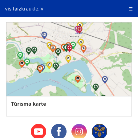
visitaizkraukle.lv
Tūrisma karte