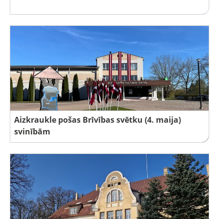
Aizkraukle pošas Brīvības svētku (4. maija)
svinībām