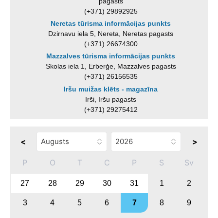
pagasts
(+371) 29892925
Neretas tūrisma informācijas punkts
Dzirnavu iela 5, Nereta, Neretas pagasts
(+371) 26674300
Mazzalves tūrisma informācijas punkts
Skolas iela 1, Ērberģe, Mazzalves pagasts
(+371) 26156535
Iršu muižas klēts - magazīna
Irši, Iršu pagasts
(+371) 29275412
<
>
P
O
T
C
P
S
Sv
27
28
29
30
31
1
2
3
4
5
6
7
8
9