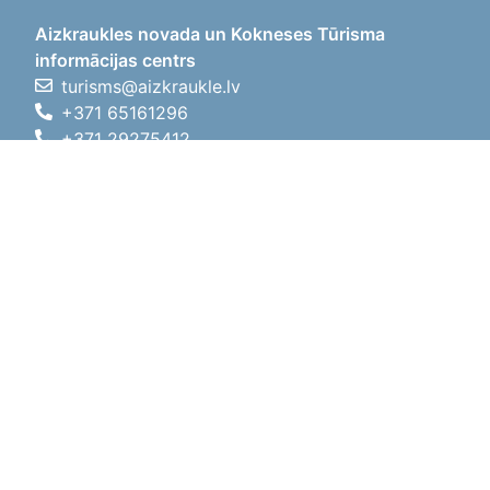
Aizkraukles novada un Kokneses Tūrisma
informācijas centrs
turisms@aizkraukle.lv
+371 65161296
+371 29275412
1905.gada iela 7, Koknese,
Aizkraukles novads, LV-5113
Darba laiki
Darba laiki
01.05.2026 - 30.09.2026
P, O, T, C, P
09:00 - 18:00
Pusdienu laiks
12:00 - 13:00
S
10:00 - 15:00
Sv
11:00 - 14:00
01.10.2025 - 30.04.2026
P, O, T, C, P
08:00 - 17:00
Pusdienu laiks
12:00